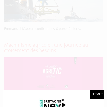
Emmanuel Macron confirme les 6 parcs éoliens.
Machinisme agricole : une journée au
croisement des besoins
FERMER
Rencontres entre offreurs de solutions et professionnels.