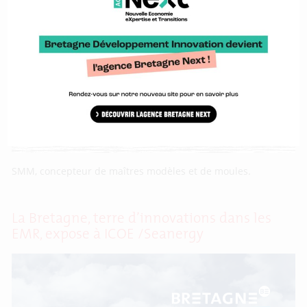
[Retour sur] Matinale Eurolarge : la visite
chez SMM Technologies
SMM, concepteur de maîtres modèles et de moules.
La Bretagne, terre d’innovations dans les
EMR, expose à ICOE /Seanergy