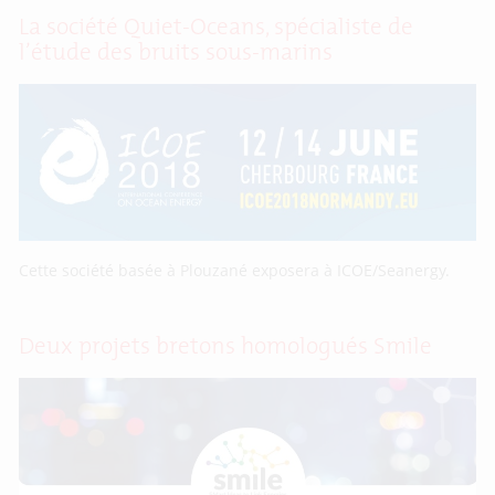
La société Quiet-Oceans, spécialiste de
l’étude des bruits sous-marins
Cette société basée à Plouzané exposera à ICOE/Seanergy.
Deux projets bretons homologués Smile