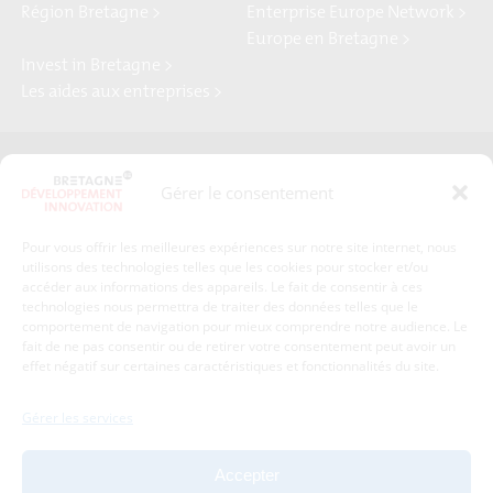
Région Bretagne >
Enterprise Europe Network >
Europe en Bretagne >
Invest in Bretagne >
Les aides aux entreprises >
Presse
Plan du site
Gérer le consentement
Crédits et mentions légales
Gérer mes données personnelles
Pour vous offrir les meilleures expériences sur notre site internet, nous
Un renseignement, une demande ? Contactez-nous
utilisons des technologies telles que les cookies pour stocker et/ou
accéder aux informations des appareils. Le fait de consentir à ces
technologies nous permettra de traiter des données telles que le
comportement de navigation pour mieux comprendre notre audience. Le
Coordonnées :
fait de ne pas consentir ou de retirer votre consentement peut avoir un
effet négatif sur certaines caractéristiques et fonctionnalités du site.
Bretagne Développement Innovation
1c-1d, avenue de Belle Fontaine
Gérer les services
35510
Cesson-Sévigné
tél : 02 99 84 53 00
Accepter