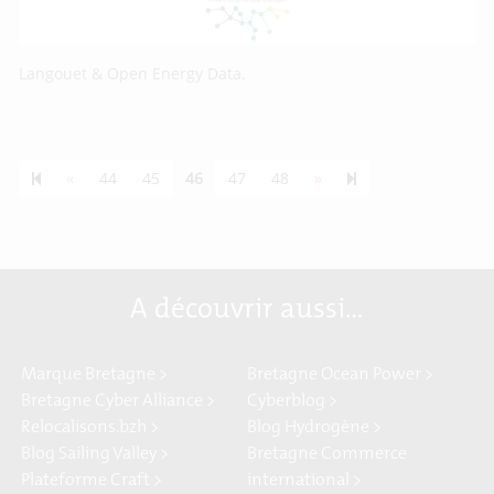
Langouet & Open Energy Data.
Previous page
Next page
55
«
44
45
46
47
48
»
A découvrir aussi…
Marque Bretagne >
Bretagne Ocean Power >
Bretagne Cyber Alliance >
Cyberblog >
Relocalisons.bzh >
Blog Hydrogène >
Blog Sailing Valley >
Bretagne Commerce
Plateforme Craft >
international >