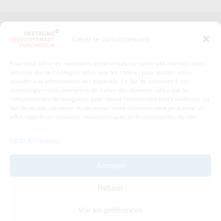
Presse
Plan du site
Gérer le consentement
Crédits et mentions légales
Gérer mes données personnelles
Pour vous offrir les meilleures expériences sur notre site internet, nous
Un renseignement, une demande ? Contactez-nous
utilisons des technologies telles que les cookies pour stocker et/ou
accéder aux informations des appareils. Le fait de consentir à ces
technologies nous permettra de traiter des données telles que le
comportement de navigation pour mieux comprendre notre audience. Le
Coordonnées :
fait de ne pas consentir ou de retirer votre consentement peut avoir un
effet négatif sur certaines caractéristiques et fonctionnalités du site.
Bretagne Développement Innovation
1c-1d, avenue de Belle Fontaine
Gérer les services
35510
Cesson-Sévigné
tél : 02 99 84 53 00
Accepter
Avec le soutien de :
Refuser
Voir les préférences