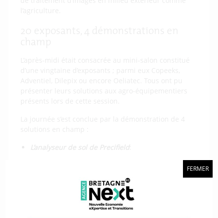
de traitement d’images en milieu extérieur comme
l’agriculture.
20 exposants, 4 démonstrations en
champ
L’après-midi était consacrée au mini-salon constitué
d’une vingtaine d’exposants ; parmi eux Copeeks,
Adventiel, Dilepix ou encore Oeliatec. Tous ont pu
présenter leurs solutions aux agro-équipementiers
présents lors de cette session.
La journée s’est conclue par la démonstration de 4
solutions en champ :
L’analyseur de sol de Precifield
:
Leurs scanners tractés mesurent en continu le type
FERMER
de sol, la matière organique et la topographie. Les
mesures sont réalisées sur sol nu, en passant tous les
12 mètres. Les données des parcelles sont ensuite
calibrées avec les résultats des analyses de sol. Les
cartes sont visualisables individuellement et en les