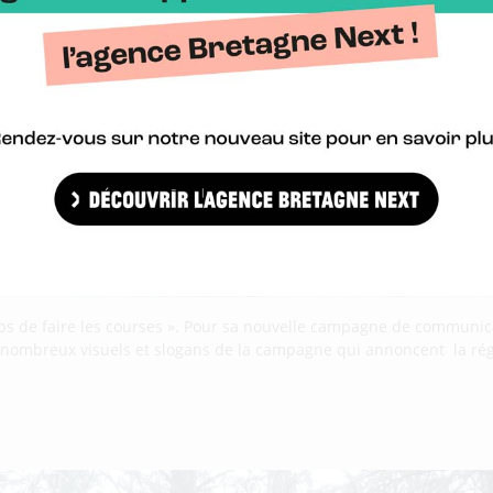
 temps de faire les courses ». Pour sa nouvelle campagne de communic
Les nombreux visuels et slogans de la campagne qui annoncent la ré