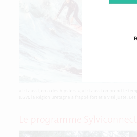
« Ici aussi, on a des hipsters », « ici aussi on prend le
(LGV), la Région Bretagne a frappé fort et a visé juste. 
Le programme Sylviconnect