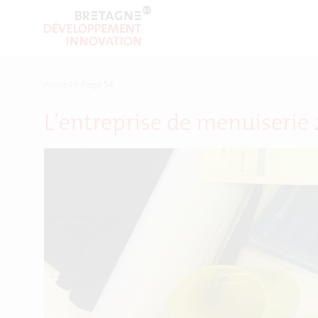
Accueil
>
Page 54
L’entreprise de menuiserie 