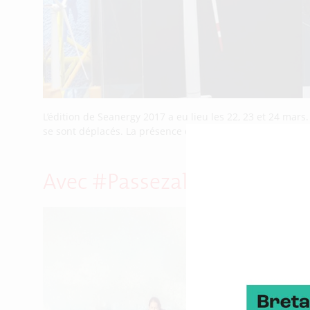
L’édition de Seanergy 2017 a eu lieu les 22, 23 et 24 mars
se sont déplacés. La présence de la Bretagne s’est tradui
Avec #Passezalouest, l’humo