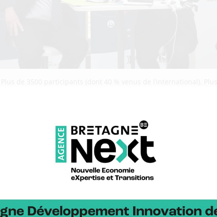
. Plus de 3500 participants (dont 40 % venus de l’international). P
te sous différentes formes : 10 co-exposants étaient présents sur le
ur breton a conquis la toile