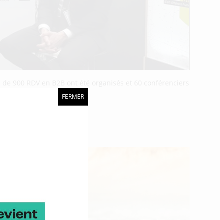
lus de 900 RDV en B2B ont été organisés et 60 conférenciers
FERMER