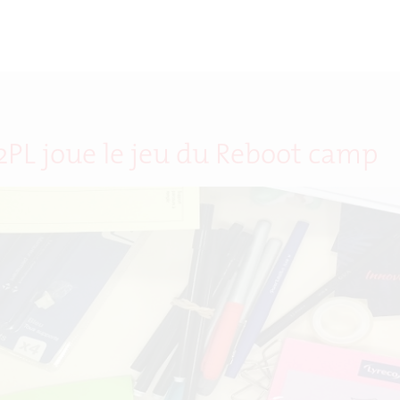
2PL joue le jeu du Reboot camp