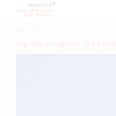
Accueil
>
Page 48
Agenda européen : les proc