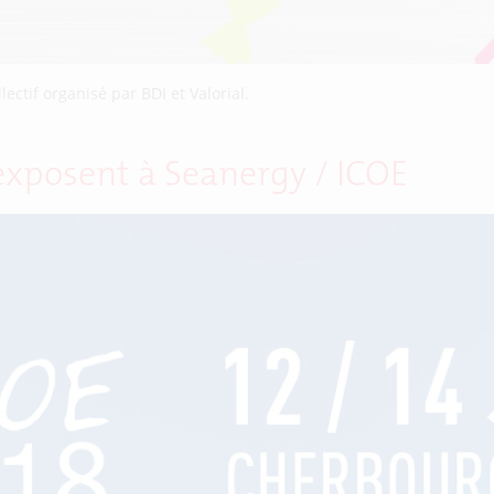
lectif organisé par BDI et Valorial.
exposent à Seanergy / ICOE