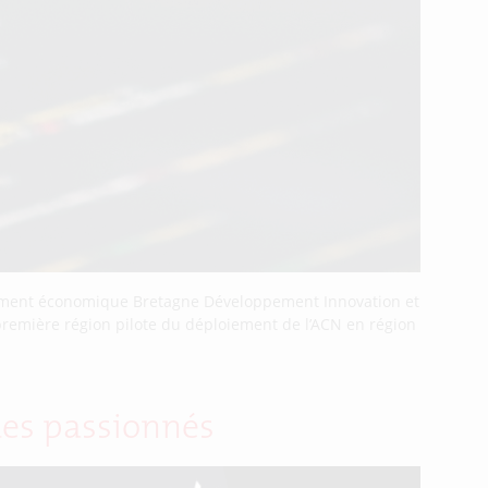
ppement économique Bretagne Développement Innovation et
a première région pilote du déploiement de l’ACN en région
des passionnés