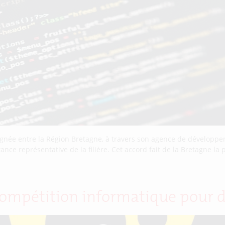
 signée entre la Région Bretagne, à travers son agence de dévelo
ance représentative de la filière. Cet accord fait de la Bretagne l
e compétition informatique pour 