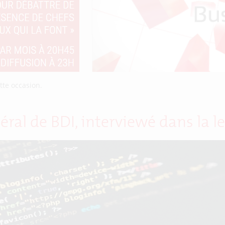
tte occasion.
éral de BDI, interviewé dans la le