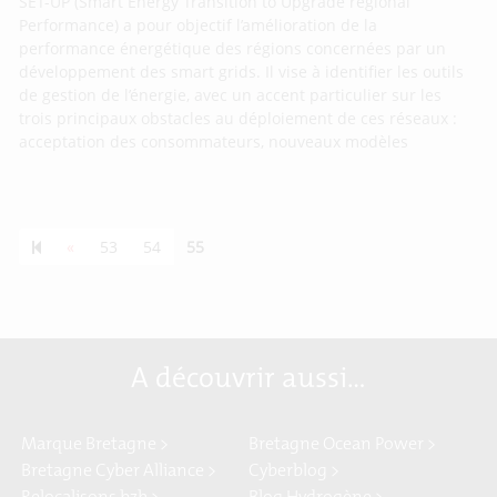
SET-UP (Smart Energy Transition to Upgrade regional
Performance) a pour objectif l’amélioration de la
performance énergétique des régions concernées par un
développement des smart grids. Il vise à identifier les outils
de gestion de l’énergie, avec un accent particulier sur les
trois principaux obstacles au déploiement de ces réseaux :
acceptation des consommateurs, nouveaux modèles
Previous page
«
53
54
55
A découvrir aussi…
Marque Bretagne >
Bretagne Ocean Power >
Bretagne Cyber Alliance >
Cyberblog >