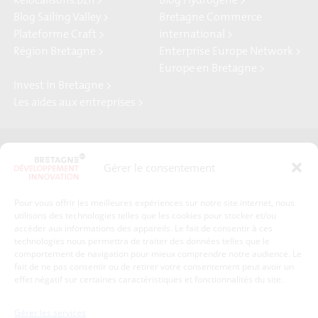
Relocalisons.bzh >
Blog Hydrogène >
Blog Sailing Valley >
Bretagne Commerce
Plateforme Craft >
international >
Région Bretagne >
Enterprise Europe Network >
Europe en Bretagne >
Invest in Bretagne >
Les aides aux entreprises >
Presse
Plan du site
Gérer le consentement
Crédits et mentions légales
Gérer mes données personnelles
Pour vous offrir les meilleures expériences sur notre site internet, nous
Un renseignement, une demande ? Contactez-nous
utilisons des technologies telles que les cookies pour stocker et/ou
accéder aux informations des appareils. Le fait de consentir à ces
technologies nous permettra de traiter des données telles que le
comportement de navigation pour mieux comprendre notre audience. Le
Coordonnées :
fait de ne pas consentir ou de retirer votre consentement peut avoir un
effet négatif sur certaines caractéristiques et fonctionnalités du site.
Bretagne Développement Innovation
1c-1d, avenue de Belle Fontaine
Gérer les services
35510
Cesson-Sévigné