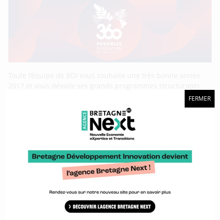
Toute l’équipe de BDI vous souhaite une très bonne année
2017 et vous dévoile ses grands programmes structurants
pour l’année.
FERMER
Lancement du projet Ice à Brest