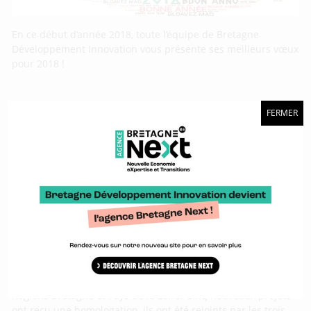
En ce début d’année 2018, toute l’équipe de Bretagne
Développement Innovation vous présente ses meilleurs vœux
pour 2018 !
Huit nouveaux projets reçoivent une
FERMER
homologation Smile
Le 10 novembre dernier s’est tenu un conseil
d’administration de l’association Smile, co-présidée par les
Régions Bretagne et Pays de la Loire. Cinq nouveaux projets
ont reçu une homologation, ils ont été rejoints par les trois