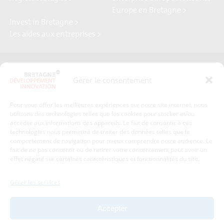
Europe en Bretagne >
Invest in Bretagne >
Les aides aux entreprises >
Presse
Plan du site
Gérer le consentement
Crédits et mentions légales
Gérer mes données personnelles
Pour vous offrir les meilleures expériences sur notre site internet, nous
Un renseignement, une demande ? Contactez-nous
utilisons des technologies telles que les cookies pour stocker et/ou
accéder aux informations des appareils. Le fait de consentir à ces
technologies nous permettra de traiter des données telles que le
comportement de navigation pour mieux comprendre notre audience. Le
Coordonnées :
fait de ne pas consentir ou de retirer votre consentement peut avoir un
effet négatif sur certaines caractéristiques et fonctionnalités du site.
Bretagne Développement Innovation
1c-1d, avenue de Belle Fontaine
Gérer les services
35510
Cesson-Sévigné
tél : 02 99 84 53 00
Accepter
Avec le soutien de :