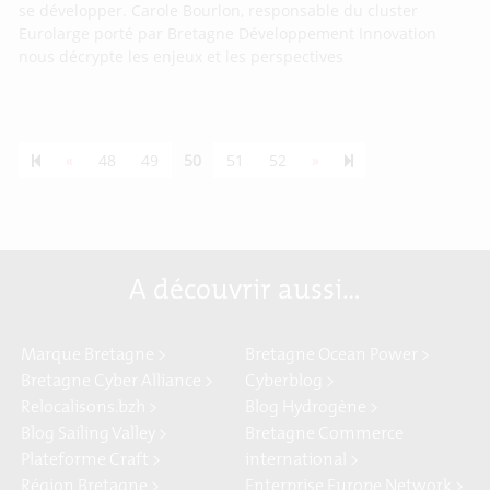
se développer. Carole Bourlon, responsable du cluster
Eurolarge porté par Bretagne Développement Innovation
nous décrypte les enjeux et les perspectives
Previous page
Next page
55
«
48
49
50
51
52
»
A découvrir aussi…
Marque Bretagne >
Bretagne Ocean Power >
Bretagne Cyber Alliance >
Cyberblog >
Relocalisons.bzh >
Blog Hydrogène >
Blog Sailing Valley >
Bretagne Commerce
Plateforme Craft >
international >
Région Bretagne >
Enterprise Europe Network >