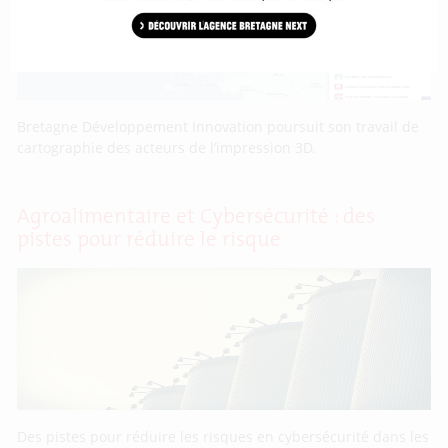
Bretagne Développement Innovation poursuit son travail de
cartographie des acteurs de l’impression 3D.
Agroalimentaire et Cybersécurité : des
pistes pour réduire le risque
Des pistes pour réduire les risques en cybersécurité dans les