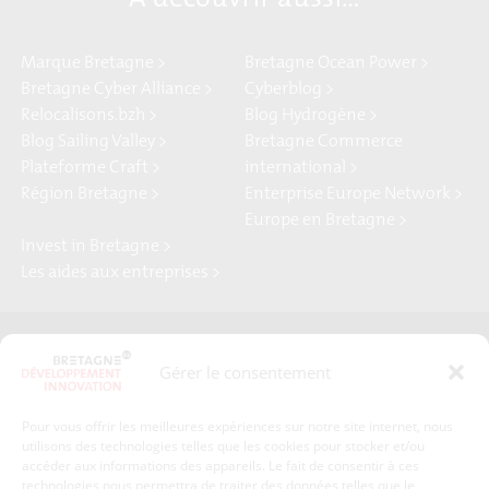
Marque Bretagne >
Bretagne Ocean Power >
Bretagne Cyber Alliance >
Cyberblog >
Relocalisons.bzh >
Blog Hydrogène >
Blog Sailing Valley >
Bretagne Commerce
Plateforme Craft >
international >
Région Bretagne >
Enterprise Europe Network >
Europe en Bretagne >
Invest in Bretagne >
Les aides aux entreprises >
Presse
Plan du site
Gérer le consentement
Crédits et mentions légales
Gérer mes données personnelles
Pour vous offrir les meilleures expériences sur notre site internet, nous
Un renseignement, une demande ? Contactez-nous
utilisons des technologies telles que les cookies pour stocker et/ou
accéder aux informations des appareils. Le fait de consentir à ces
technologies nous permettra de traiter des données telles que le