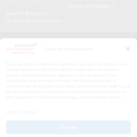
Europe en Bretagne >
Invest in Bretagne >
Les aides aux entreprises >
Presse
Plan du site
Gérer le consentement
Crédits et mentions légales
Gérer mes données personnelles
Pour vous offrir les meilleures expériences sur notre site internet, nous
Un renseignement, une demande ? Contactez-nous
utilisons des technologies telles que les cookies pour stocker et/ou
accéder aux informations des appareils. Le fait de consentir à ces
technologies nous permettra de traiter des données telles que le
comportement de navigation pour mieux comprendre notre audience. Le
Coordonnées :
fait de ne pas consentir ou de retirer votre consentement peut avoir un
effet négatif sur certaines caractéristiques et fonctionnalités du site.
Bretagne Développement Innovation
1c-1d, avenue de Belle Fontaine
Gérer les services
35510
Cesson-Sévigné
tél : 02 99 84 53 00
Accepter
Avec le soutien de :