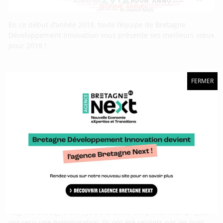
En ce début d’année 2018, toute l’équipe de Bretagne
Développement Innovation vous présente ses meilleurs vœux
pour 2018 !
Huit nouveaux projets reçoivent une
FERMER
homologation Smile
Le 10 novembre dernier s’est tenu un conseil
d’administration de l’association Smile, co-présidée par les
Régions Bretagne et Pays de la Loire. Cinq nouveaux projets
ont reçu une homologation, ils ont été rejoints par les trois