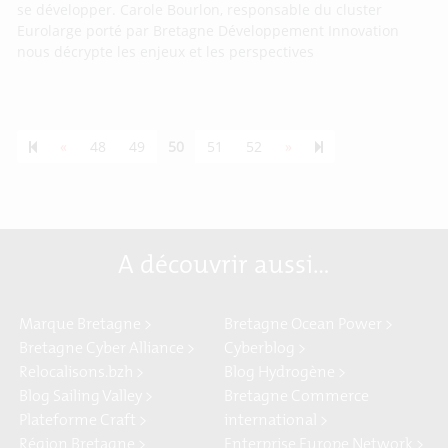
se développer. Carole Bourlon, responsable du cluster
Eurolarge porté par Bretagne Développement Innovation
nous décrypte les enjeux et les perspectives
Previous page
Next page
55
«
48
49
50
51
52
»
A découvrir aussi…
Marque Bretagne >
Bretagne Ocean Power >
Bretagne Cyber Alliance >
Cyberblog >
Relocalisons.bzh >
Blog Hydrogène >
Blog Sailing Valley >
Bretagne Commerce
Plateforme Craft >
international >
Région Bretagne >
Enterprise Europe Network >