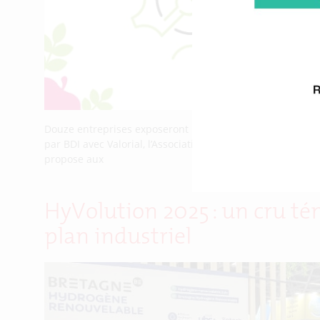
Douze entreprises exposeront leurs solutions sur le Vil
par BDI avec Valorial, l’Association bretonne des entrepr
propose aux
HyVolution 2025 : un cru té
plan industriel