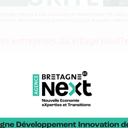
e Cyber Alliance à Lille, à l’occasion du Forum InCyber (FIC) 2025. P
breton. Neuf entreprises prendront place sur le pavillon collectif
 des entreprises du Village FoodT