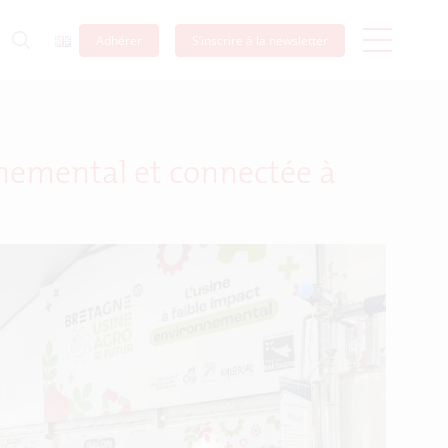
Adhérer
S’inscrire à la newsletter
nnemental et connectée à