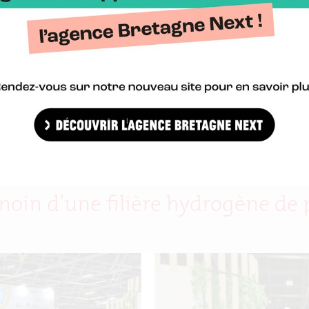
lage FoodTech de l’Usine Agro du Futur lors du CFIA 2025. Quatre 
ises de l’agroalimentaire (ABEA) et le CFIA avec le soutien de la 
moin d’une filière hydrogène de 