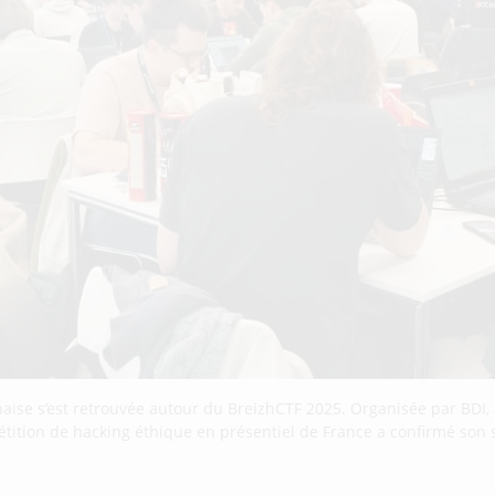
ise s’est retrouvée autour du BreizhCTF 2025. Organisée par BDI, 
tition de hacking éthique en présentiel de France a confirmé son s