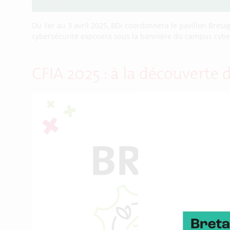
Du 1er au 3 avril 2025, BDI coordonnera le pavillon Bretagn
cybersécurité exposera sous la bannière du campus cyber 
CFIA 2025 : à la découverte