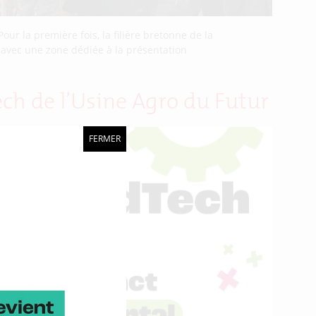
our la première fois, la filière bretonne de la
 avec une zone dédiée à la présentation
ech de l’Usine Agro du Futur
FERMER