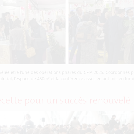
vélée être l’une des opérations phares du CFIA 2025. Coordonnés par
alorial, l’espace de 450m² et la conférence associée ont mis en lu
ecette pour un succès renouvelé