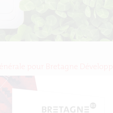
énérale pour Bretagne Dévelop