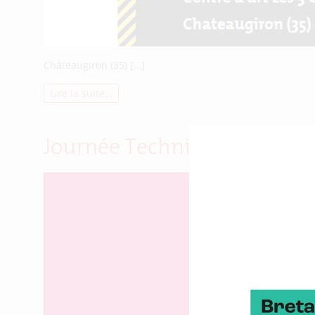
Châteaugiron (35) […]
Lire la suite…
Journée Technique Machinis