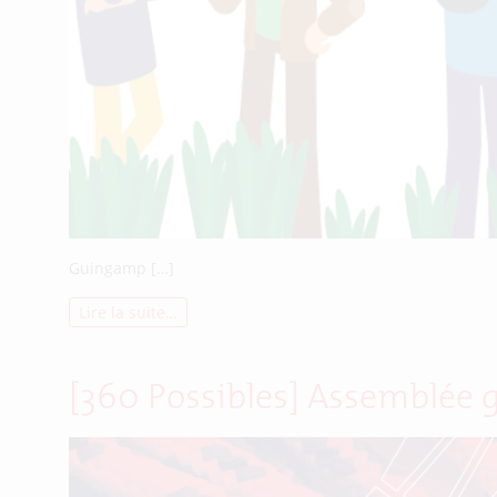
Guingamp […]
Lire la suite…
[360 Possibles] Assemblée 