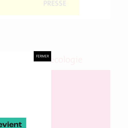
FERMER
ogies et agroécologie