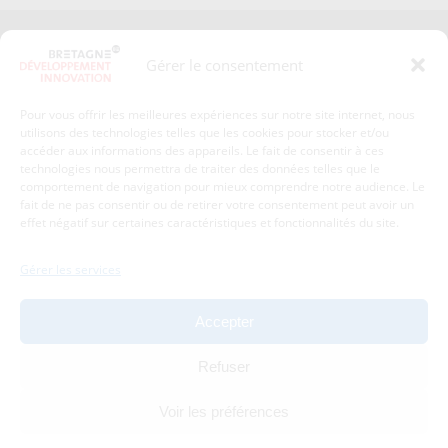
Presse
Plan du site
Gérer le consentement
Crédits et mentions légales
Gérer mes données personnelles
Pour vous offrir les meilleures expériences sur notre site internet, nous
Un renseignement, une demande ? Contactez-nous
utilisons des technologies telles que les cookies pour stocker et/ou
accéder aux informations des appareils. Le fait de consentir à ces
technologies nous permettra de traiter des données telles que le
comportement de navigation pour mieux comprendre notre audience. Le
Coordonnées :
fait de ne pas consentir ou de retirer votre consentement peut avoir un
effet négatif sur certaines caractéristiques et fonctionnalités du site.
Bretagne Développement Innovation
1c-1d, avenue de Belle Fontaine
Gérer les services
35510
Cesson-Sévigné
tél : 02 99 84 53 00
Accepter
Avec le soutien de :
Refuser
Voir les préférences