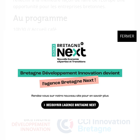
opportunité pour les entreprises bretonnes.
Au programme
10h30 // Accueil café
11h-12h30 // Plénière – EEN 10 ans – Quel bilan en
FERMER
Bretagne ?
Témoignages d’entreprises accompagnées par EEN
Ouest.
12h30-13h30 // Déjeuner
13h30 – 16h30 // World Café – Que pouvons-nous
faire ensemble dans les 10 prochaines années pour
mieux accompagner les PME bretonnes ?
Une action organisée par :