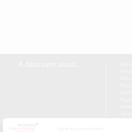
A découvrir aussi…
Marqu
Breta
Reloc
Blog S
Plate
Régio
Inves
Les a
Gérer le consentement