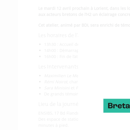
Le mardi 12 avril prochain à Lorient, dans les l
aux acteurs bretons de l’H2 un éclairage concre
Cet atelier, animé par BDI, sera enrichi de tém
Les horaires de l’atelier :
13h30 : Accueil des participants
14h00 : Démarrage de l’Atelier : les clés d
16h00 : Fin de l’atelier
Les Intervenants :
Maximilien Le Menn
, Direction de l’environ
Rémi Noirot
, chargé de mission hydrogène à 
Sara Minisini
et
Pierre Servel
, en charge de
De grands témoins entreprises parmi lesqu
Lieu de la journée :
ENSIBS, 17 Bd Flandres Dunkerque 1940 56000 
Des espace de stationnement sont disponibles
minutes à pied.