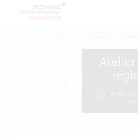
Accueil
>
Liste des événements
>
Atelier thématique H2 – les clés d
Atelier
régi
<
ENSIBS - 17 
1940