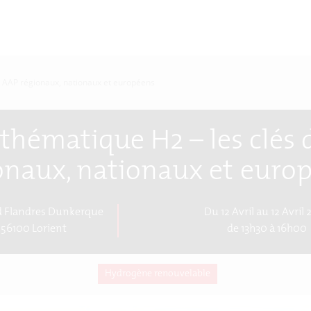
es AAP régionaux, nationaux et européens
 thématique H2 – les clés
onaux, nationaux et euro
Bd Flandres Dunkerque
Du 12 Avril au 12 Avril
 56100 Lorient
de 13h30 à 16h00
Hydrogène renouvelable