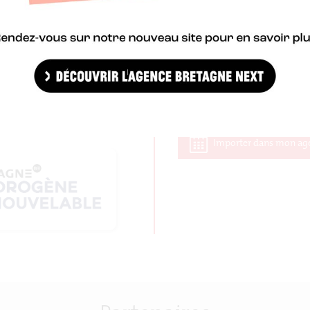
Je m'inscris à l'Atelier thématique H2 du 12 avril à Lorient
Importer dans mon ag