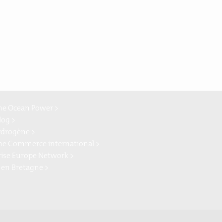
ne Ocean Power >
log >
ydrogène >
ne Commerce international >
rise Europe Network >
 en Bretagne >