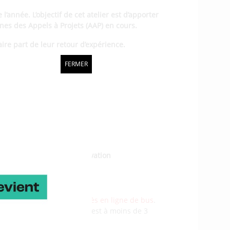
’année. L’objectif de cet atelier est d’apporter
nes des Appels à Projets (AAP) en cours.
ire part de leur retour d’expérience.
FERMER
agne Développement Innovation
nant les parking et les accès en ligne de bus
.
mpus Sciences
et l’ENSIBS est à moins de 3