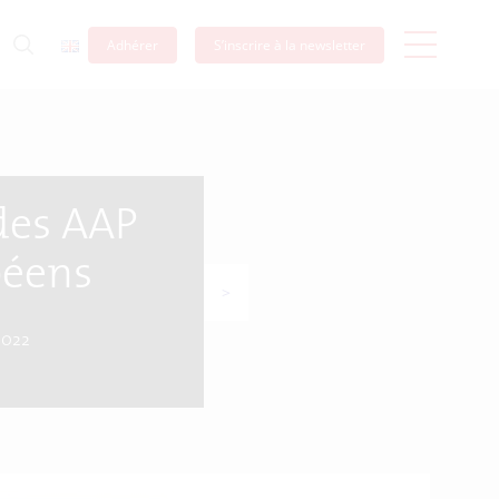
Adhérer
S’inscrire à la newsletter
 des AAP
péens
>
 2022