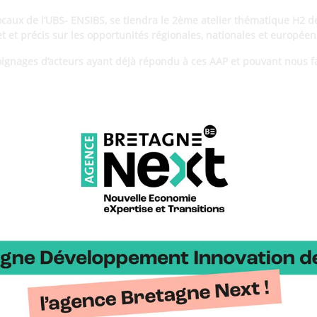
ocaux de l’UBS- ENSIBS, se tiendra le 2ème atelier thématique H2 de l
t et précis sur les opportunités régionales, nationales et européen
oignages d’acteurs ayant déjà répondu à ces AAP et pouvant nous fa
es AAP régionaux, nationaux et européens
nement, EnR, smartgrids, H2 à la
Région de Bretagne
l’
ADEME
s projets européens et du réseau
Enterprise Europe Network
à
Bret
els
Yannick Bian
du
Chantier naval Bretagne Sud
Lorient. Vous trouverez en téléchargement le
plan d’accès mention
 sur site.
Les lignes
T1, T3 et Campus Express
s’arrêtent à l’arrêt
Ca