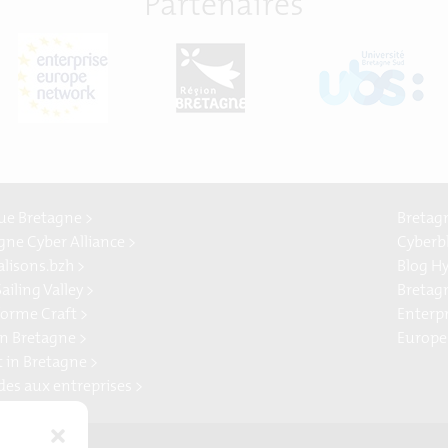
Partenaires
e Bretagne >
Bretag
gne Cyber Alliance >
Cyberb
alisons.bzh >
Blog H
ailing Valley >
Bretag
forme Craft >
Enterp
n Bretagne >
Europe
t in Bretagne >
ides aux entreprises >