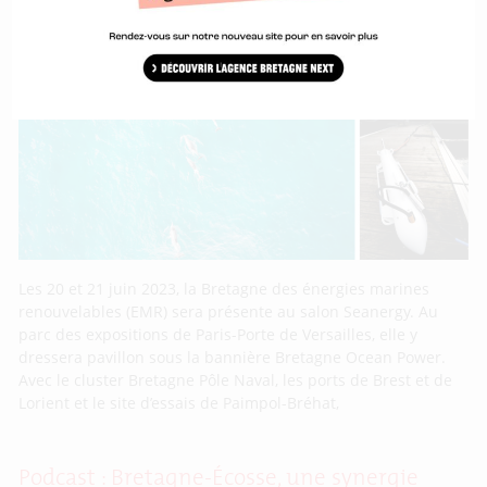
Le savoir-faire breton en imagerie et
cartographie expose à Seanergy 2023
Les 20 et 21 juin 2023, la Bretagne des énergies marines
renouvelables (EMR) sera présente au salon Seanergy. Au
parc des expositions de Paris-Porte de Versailles, elle y
dressera pavillon sous la bannière Bretagne Ocean Power.
Avec le cluster Bretagne Pôle Naval, les ports de Brest et de
Lorient et le site d’essais de Paimpol-Bréhat,
Podcast : Bretagne-Écosse, une synergie