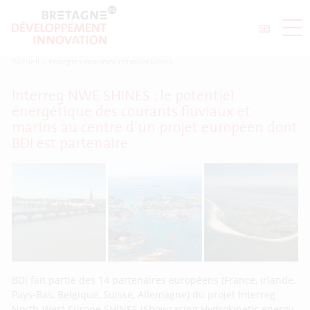
Accueil
>
énergies marines renouvelables
Interreg NWE SHINES : le potentiel
énergétique des courants fluviaux et
marins au centre d’un projet européen dont
BDI est partenaire
BDI fait partie des 14 partenaires européens (France, Irlande,
Pays-Bas, Belgique, Suisse, Allemagne) du projet Interreg
North-West Europe SHINES (Showcasing Hydrokinetic energy