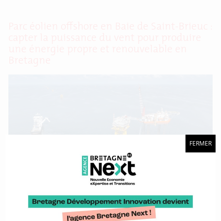
Parc éolien offshore en Baie de Saint-Brieuc :
capter la puissance du vent pour produire
une énergie propre et renouvelable en
Bretagne
FERMER
Onze ans après le lancement du projet, le parc éolien posé
en mer dans la baie de Saint-Brieuc prend forme. Les
premiers électrons verts ont été injectés dans le réseau
électrique national en juillet 2023. Les 62 éoliennes devraient
être totalement opérationnelles au premier trimestre 2024. À
la tête de ce gigantesque chantier, Iberdola France