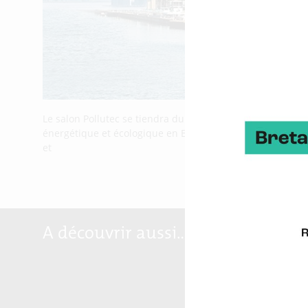
Le salon Pollutec se tiendra du 12 au 15 octobre 2021 à Ly
énergétique et écologique en Bretagne. Smart énergies, éc
et
A découvrir aussi…
Marqu
Breta
Reloc
Blog S
Plate