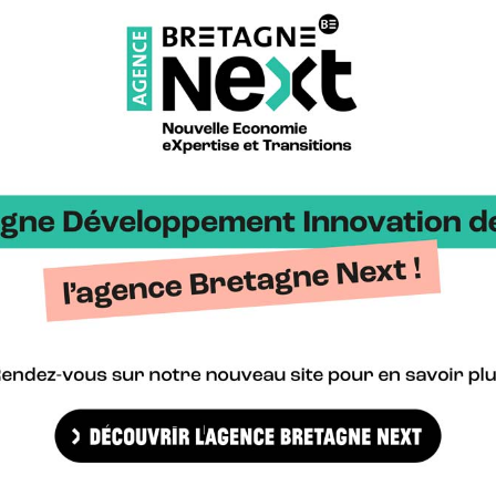
on. BDI va y organiser, en lien avec B2E Bretagne Eco-Entreprises, 
onomie circulaire, biodiversité, décarbonation de l’industrie, mer
e Bretagne >
Bretag
gne Cyber Alliance >
Cyberb
alisons.bzh >
Blog H
ailing Valley >
Bretag
forme Craft >
Enterp