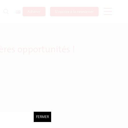
Adhérer
S’inscrire à la newsletter
ères opportunités !
FERMER