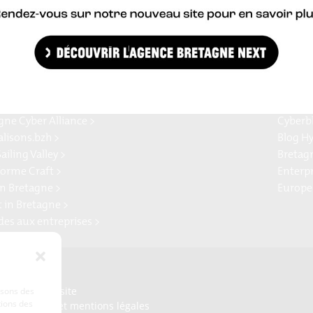
Région Bretagne et le Crédit Mutuel de Bretagne.
e Bretagne >
Bretag
gne Cyber Alliance >
Cyberb
alisons.bzh >
Blog H
ailing Valley >
Bretag
forme Craft >
Enterp
n Bretagne >
Europe
t in Bretagne >
ides aux entreprises >
Presse
Plan du site
lisons des
tions des
Crédits et mentions légales