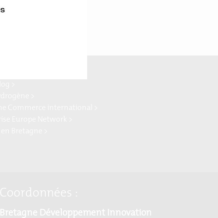
ne Ocean Power >
log >
ydrogène >
ne Commerce international >
rise Europe Network >
 en Bretagne >
Coordonnées :
Bretagne Développement Innovation