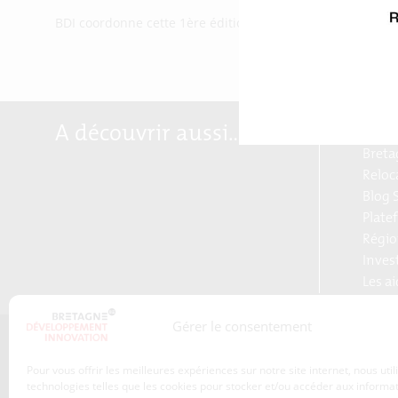
BDI coordonne cette 1ère édition, en partenariat avec la 
A découvrir aussi…
Marqu
Breta
Reloc
Blog S
Plate
Régio
Inves
Les a
Gérer le consentement
Qui sommes-nous ?
Pour vous offrir les meilleures expériences sur notre site internet, nous uti
Les transitions
technologies telles que les cookies pour stocker et/ou accéder aux informa