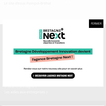
Le site d’essai Paimpol-Bréhat
FERMER
A découvrir aussi…
Marque Bretagne >
Bretagne Ocean Power >
Bretagne Cyber Alliance >
Cyberblog >
Relocalisons.bzh >
Blog Hydrogène >
Blog Sailing Valley >
Bretagne Commerce
Plateforme Craft >
international >
Région Bretagne >
Enterprise Europe Network >
Europe en Bretagne >
Invest in Bretagne >
Les aides aux entreprises >