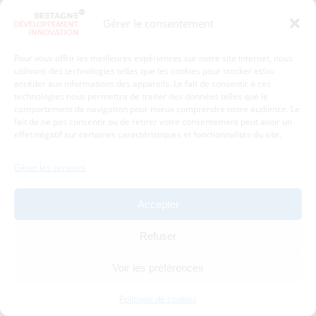
Presse
Plan du site
Gérer le consentement
Crédits et mentions légales
Gérer mes données personnelles
Pour vous offrir les meilleures expériences sur notre site internet, nous
Un renseignement, une demande ? Contactez-nous
utilisons des technologies telles que les cookies pour stocker et/ou
accéder aux informations des appareils. Le fait de consentir à ces
technologies nous permettra de traiter des données telles que le
comportement de navigation pour mieux comprendre notre audience. Le
Coordonnées :
fait de ne pas consentir ou de retirer votre consentement peut avoir un
effet négatif sur certaines caractéristiques et fonctionnalités du site.
Bretagne Développement Innovation
1c-1d, avenue de Belle Fontaine
Gérer les services
35510
Cesson-Sévigné
tél : 02 99 84 53 00
Accepter
Avec le soutien de :
Refuser
Voir les préférences
Politique de cookies