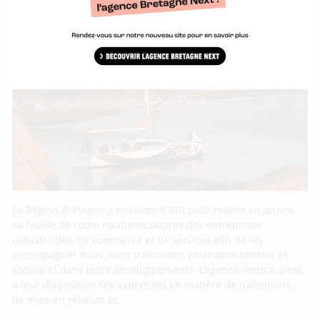
La Région Bretagne et BDI embarquent les
entreprises du nautisme dans les
transitions
La Région Bretagne a missionné BDI pour mettre en œuvre
sa feuille de route nautisme auprès des entreprises
industrielles, de commerce et de services afin de les
accompagner dans leurs transitions environnementale et
sociale et dans leurs développements. L’agence mettra, ainsi,
à leur disposition ses expertises en matière de transitions,
de mise en relation et