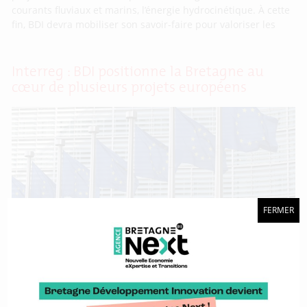
courants fluviaux et marins, l’énergie hydrocinétique. À cette
fin, BDI devra mobiliser son savoir-faire pour valoriser les
Interreg : BDI positionne la Bretagne au
cœur de plusieurs projets européens
FERMER
Reçu 5/5. En fin d’année 2024, les cinq projets Interreg dans
lesquels BDI est impliquée ont officiellement été approuvés.
Débutant au printemps 2025 et pour des durées diverses,
tous sont en lien avec les différents sujets et filières que
l’agence porte au service de la Région Bretagne. Ce résultat
illustre la capacité de BDI à