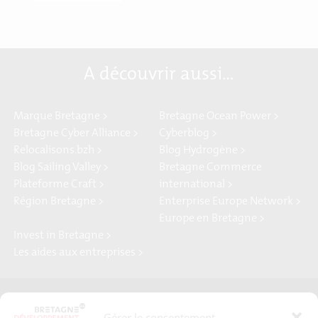
A découvrir aussi…
Marque Bretagne >
Bretagne Ocean Power >
Bretagne Cyber Alliance >
Cyberblog >
Relocalisons.bzh >
Blog Hydrogène >
Blog Sailing Valley >
Bretagne Commerce
Plateforme Craft >
international >
Région Bretagne >
Enterprise Europe Network >
Europe en Bretagne >
Invest in Bretagne >
Les aides aux entreprises >
Presse
Plan du site
Gérer le consentement