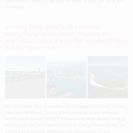
fournisseurs dans l’intégralité de leurs achats. En 2024, BDI
l’a calculé
Interreg NWE SHINES : le potentiel
énergétique des courants fluviaux et
marins au centre d’un projet européen dont
BDI est partenaire
BDI fait partie des 14 partenaires européens (France, Irlande,
Pays-Bas, Belgique, Suisse, Allemagne) du projet Interreg
North-West Europe SHINES (Showcasing Hydrokinetic energy
Innovations for Northwest European Energy Sovereignty). Ce
projet vise à faciliter l’adoption de l’énergie issue des