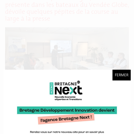
présente dans les bateaux du Vendée Globe,
dévoile quelques pépites de la course au
large à la presse
FERMER
Du 11 au 15 septembre, Lorient et sa rade ont accueilli le Défi
Azimut 2024-Lorient Agglomération. L’occasion pour une
partie des skippers de la classe IMOCA de se roder deux
mois avant de prendre le départ du Vendée Globe 2024. En
marge de l’événement, BDI a invité la presse pour un voyage
au cœur de
À Saint-Malo, BDI partage ses expertises à