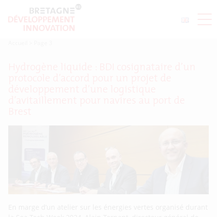
Accueil
>
Page 3
Hydrogène liquide : BDI cosignataire d’un
protocole d’accord pour un projet de
développement d’une logistique
d’avitaillement pour navires au port de
Brest
En marge d’un atelier sur les énergies vertes organisé durant