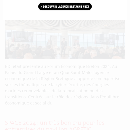
l’occasion du Forum Économique Breton
(FEB)
BDI était présente au Forum Économique Breton 2024. Au
Palais du Grand Large et au Quai Saint-Malo, l’agence
économique de la Région Bretagne a apporté son expertise
sur les thématiques de la cybersécurité, des énergies
marines renouvelables, de la relocalisation ou des
transitions. Centrée sur le rôle des régions dans l’équilibre
économique et social du
SPACE 2024 : un très bon cru pour les
entreprises du pavillon AGRETIC