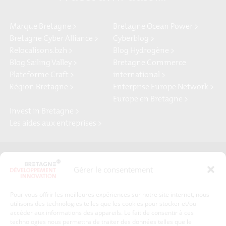
Marque Bretagne >
Bretagne Ocean Power >
Bretagne Cyber Alliance >
Cyberblog >
Relocalisons.bzh >
Blog Hydrogène >
Blog Sailing Valley >
Bretagne Commerce
Plateforme Craft >
international >
Région Bretagne >
Enterprise Europe Network >
Europe en Bretagne >
Invest in Bretagne >
Les aides aux entreprises >
Presse
Plan du site
Gérer le consentement
Crédits et mentions légales
Gérer mes données personnelles
Pour vous offrir les meilleures expériences sur notre site internet, nous
Un renseignement, une demande ? Contactez-nous
utilisons des technologies telles que les cookies pour stocker et/ou
accéder aux informations des appareils. Le fait de consentir à ces
technologies nous permettra de traiter des données telles que le