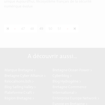
unique Aujourd’hui, l’écosystème français de la sécurité
numérique évolue
Previous page
Next page
55
«
47
48
49
50
51
»
A découvrir aussi…
Marque Bretagne >
Bretagne Ocean Power >
Bretagne Cyber Alliance >
Cyberblog >
Relocalisons.bzh >
Blog Hydrogène >
Blog Sailing Valley >
Bretagne Commerce
Plateforme Craft >
international >
Région Bretagne >
Enterprise Europe Network >
Europe en Bretagne >