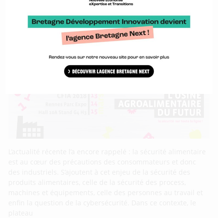
L’événement Smile2Business a été créé pour permettre aux
différents acteurs de Smile
La sécurité au coeur du plateau de l’Usine
Agroalimentaire du Futur
L’actualité récente l’a encore rappelé : la sécurité alimentaire
est au cœur des précautions des consommateurs et donc
des industriels. S’ajoutent à cet enjeu de la sécurité des
produits alimentaires, celle de la sécurité des process,
machines et équipements, celle des personnes au travail et
enfin la question de la cybersécurité. Dans ce contexte, le
plateau