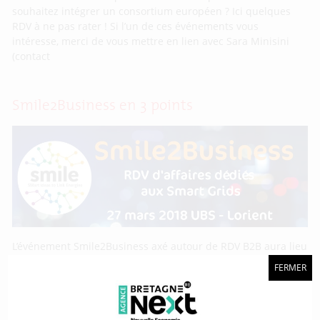
souhaitez intégrer un consortium européen ? Ici quelques
RDV à ne pas rater ! Si l’un de ces événements vous
intéresse, merci de vous mettre en lien avec Sara Minisini
(contact
Smile2Business en 3 points
L’événement Smile2Business axé autour de RDV B2B aura lieu
à Lorient le 27 mars. 1 > Qu’est-ce que Smile2Business ?
FERMER
L’année est ponctuée par diverses manifestations organisées
par l’association SMILE comme des salons (SEE, EUW) ou des
moments institutionnels comme l’Assemblée Générale (AG).