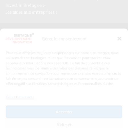
Invest in Bretagne >
Les aides aux entreprises >
Presse
Plan du site
Gérer le consentement
Crédits et mentions légales
Gérer mes données personnelles
Pour vous offrir les meilleures expériences sur notre site internet, nous
Un renseignement, une demande ? Contactez-nous
utilisons des technologies telles que les cookies pour stocker et/ou
accéder aux informations des appareils. Le fait de consentir à ces
technologies nous permettra de traiter des données telles que le
comportement de navigation pour mieux comprendre notre audience. Le
Coordonnées :
fait de ne pas consentir ou de retirer votre consentement peut avoir un
effet négatif sur certaines caractéristiques et fonctionnalités du site.
Bretagne Développement Innovation
1c-1d, avenue de Belle Fontaine
Gérer les services
35510
Cesson-Sévigné
tél : 02 99 84 53 00
Accepter
Avec le soutien de :
Refuser