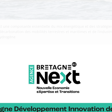
st une composante essentielle du mix énergétique et des stratégies
 décarbonation des mobilités terrestres et maritimes et de l’indust
’hydrogène
 : BDI partenaire d’un projet p
 à la voile