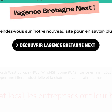
 North West Europe (NWE) Wind4Shipping (W4S). Lancé en avril 2025 
r une filière industrielle et la chaîne de valeur afin de massifier l
at local, les entreprises ont leu