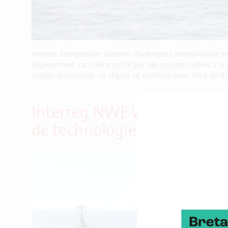
Vecteur énergétique d’avenir, l’hydrogène renouvelable e
déploiement s’accélère, porté par des projets dédiés à la
usages industriels : la région se mobilise pour faire de l
Interreg NWE Wind4Shipping
de technologies de transport