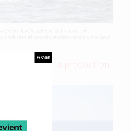
 de transition énergétique. En Bretagne, son
rie. Production décarbonée, stockage d’énergie, nouveaux
FERMER
our massifier la production