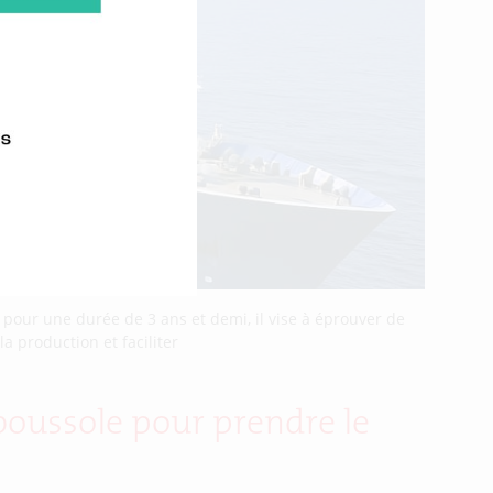
pour une durée de 3 ans et demi, il vise à éprouver de
a production et faciliter
r boussole pour prendre le