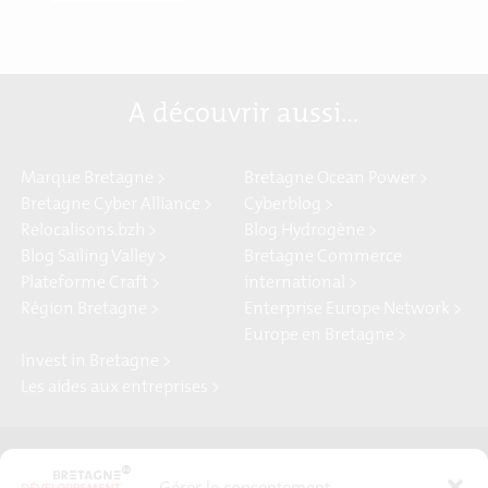
A découvrir aussi…
Marque Bretagne >
Bretagne Ocean Power >
Bretagne Cyber Alliance >
Cyberblog >
Relocalisons.bzh >
Blog Hydrogène >
Blog Sailing Valley >
Bretagne Commerce
Plateforme Craft >
international >
Région Bretagne >
Enterprise Europe Network >
Europe en Bretagne >
Invest in Bretagne >
Les aides aux entreprises >
Presse
Plan du site
Gérer le consentement