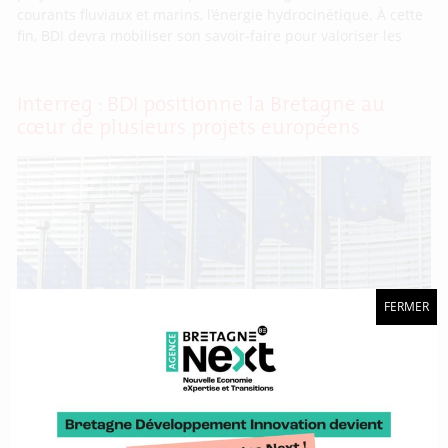
courants fluviaux et marins, l’énergie hydrocinétique. À cette
fin, BDI devra mobiliser son savoir-faire pour valoriser les
Interreg : BDI positionne la Bretagne au
cœur de plusieurs projets européens
FERMER
Reçu 5/5. En fin d’année 2024, les cinq projets Interreg dans
lesquels BDI est impliquée ont officiellement été approuvés.
Débutant au printemps 2025 et pour des durées diverses,
tous sont en lien avec les différents sujets et filières que
l’agence porte au service de la Région Bretagne. Ce résultat
illustre la capacité de BDI à