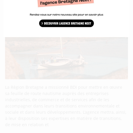
La Région Bretagne et BDI embarquent les
entreprises du nautisme dans les
transitions
La Région Bretagne a missionné BDI pour mettre en œuvre
sa feuille de route nautisme auprès des entreprises
industrielles, de commerce et de services afin de les
accompagner dans leurs transitions environnementale et
sociale et dans leurs développements. L’agence mettra, ainsi,
à leur disposition ses expertises en matière de transitions,
de mise en relation et