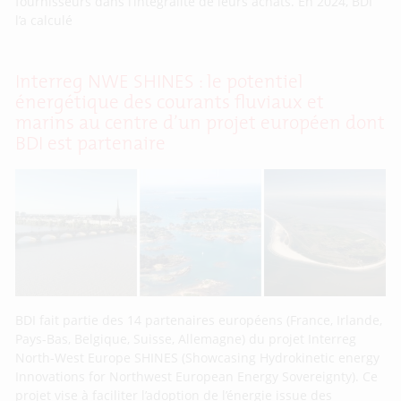
fournisseurs dans l’intégralité de leurs achats. En 2024, BDI
l’a calculé
Interreg NWE SHINES : le potentiel
énergétique des courants fluviaux et
marins au centre d’un projet européen dont
BDI est partenaire
BDI fait partie des 14 partenaires européens (France, Irlande,
Pays-Bas, Belgique, Suisse, Allemagne) du projet Interreg
North-West Europe SHINES (Showcasing Hydrokinetic energy
Innovations for Northwest European Energy Sovereignty). Ce
projet vise à faciliter l’adoption de l’énergie issue des