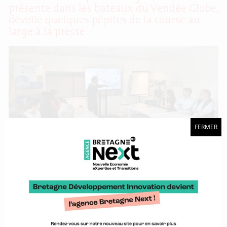
présente dans les bateaux du Vendée Globe,
dévoile quelques pépites de la course au
large à la presse
FERMER
Du 11 au 15 septembre, Lorient et sa rade ont accueilli le Défi
Azimut 2024-Lorient Agglomération. L’occasion pour une
partie des skippers de la classe IMOCA de se roder deux
mois avant de prendre le départ du Vendée Globe 2024. En
marge de l’événement, BDI a invité la presse pour un voyage
au cœur de
À Saint-Malo, BDI partage ses expertises à