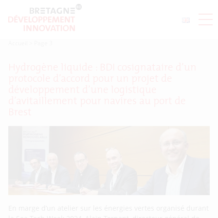
Accueil
>
Page 3
Hydrogène liquide : BDI cosignataire d’un
protocole d’accord pour un projet de
développement d’une logistique
d’avitaillement pour navires au port de
Brest
En marge d’un atelier sur les énergies vertes organisé durant