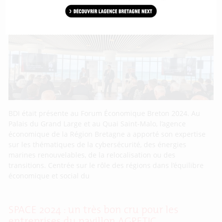
l’occasion du Forum Économique Breton
(FEB)
BDI était présente au Forum Économique Breton 2024. Au
Palais du Grand Large et au Quai Saint-Malo, l’agence
économique de la Région Bretagne a apporté son expertise
sur les thématiques de la cybersécurité, des énergies
marines renouvelables, de la relocalisation ou des
transitions. Centrée sur le rôle des régions dans l’équilibre
économique et social du
SPACE 2024 : un très bon cru pour les
entreprises du pavillon AGRETIC