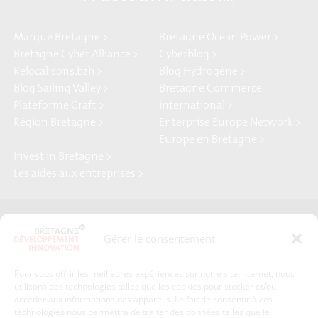
Marque Bretagne >
Bretagne Ocean Power >
Bretagne Cyber Alliance >
Cyberblog >
Relocalisons.bzh >
Blog Hydrogène >
Blog Sailing Valley >
Bretagne Commerce
Plateforme Craft >
international >
Région Bretagne >
Enterprise Europe Network >
Europe en Bretagne >
Invest in Bretagne >
Les aides aux entreprises >
Presse
Plan du site
Gérer le consentement
Crédits et mentions légales
Gérer mes données personnelles
Pour vous offrir les meilleures expériences sur notre site internet, nous
Un renseignement, une demande ? Contactez-nous
utilisons des technologies telles que les cookies pour stocker et/ou
accéder aux informations des appareils. Le fait de consentir à ces
technologies nous permettra de traiter des données telles que le