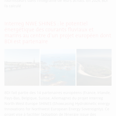
fournisseurs dans l’intégralité de leurs achats. En 2024, BDI
l’a calculé
Interreg NWE SHINES : le potentiel
énergétique des courants fluviaux et
marins au centre d’un projet européen dont
BDI est partenaire
BDI fait partie des 14 partenaires européens (France, Irlande,
Pays-Bas, Belgique, Suisse, Allemagne) du projet Interreg
North-West Europe SHINES (Showcasing Hydrokinetic energy
Innovations for Northwest European Energy Sovereignty). Ce
projet vise à faciliter l’adoption de l’énergie issue des