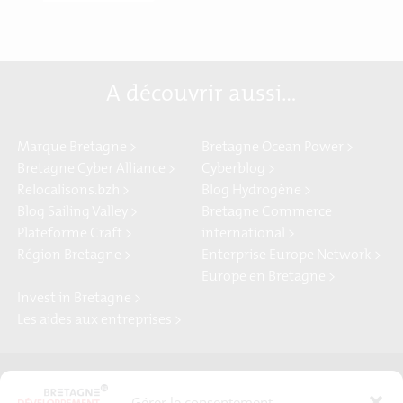
A découvrir aussi…
Marque Bretagne >
Bretagne Ocean Power >
Bretagne Cyber Alliance >
Cyberblog >
Relocalisons.bzh >
Blog Hydrogène >
Blog Sailing Valley >
Bretagne Commerce
Plateforme Craft >
international >
Région Bretagne >
Enterprise Europe Network >
Europe en Bretagne >
Invest in Bretagne >
Les aides aux entreprises >
Presse
Plan du site
Gérer le consentement