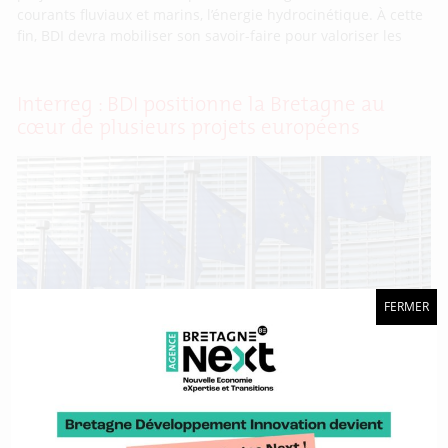
courants fluviaux et marins, l’énergie hydrocinétique. À cette
fin, BDI devra mobiliser son savoir-faire pour valoriser les
Interreg : BDI positionne la Bretagne au
cœur de plusieurs projets européens
FERMER
Reçu 5/5. En fin d’année 2024, les cinq projets Interreg dans
lesquels BDI est impliquée ont officiellement été approuvés.
Débutant au printemps 2025 et pour des durées diverses,
tous sont en lien avec les différents sujets et filières que
l’agence porte au service de la Région Bretagne. Ce résultat
illustre la capacité de BDI à