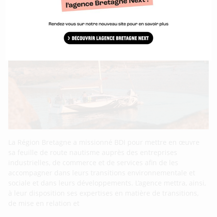
La Région Bretagne et BDI embarquent les
entreprises du nautisme dans les
transitions
La Région Bretagne a missionné BDI pour mettre en œuvre
sa feuille de route nautisme auprès des entreprises
industrielles, de commerce et de services afin de les
accompagner dans leurs transitions environnementale et
sociale et dans leurs développements. L’agence mettra, ainsi,
à leur disposition ses expertises en matière de transitions,
de mise en relation et