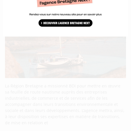
La Région Bretagne et BDI embarquent les
entreprises du nautisme dans les
transitions
La Région Bretagne a missionné BDI pour mettre en œuvre
sa feuille de route nautisme auprès des entreprises
industrielles, de commerce et de services afin de les
accompagner dans leurs transitions environnementale et
sociale et dans leurs développements. L’agence mettra, ainsi,
à leur disposition ses expertises en matière de transitions,
de mise en relation et