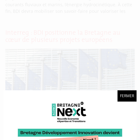
courants fluviaux et marins, l’énergie hydrocinétique. À cette
fin, BDI devra mobiliser son savoir-faire pour valoriser les
Interreg : BDI positionne la Bretagne au
cœur de plusieurs projets européens
FERMER
Reçu 5/5. En fin d’année 2024, les cinq projets Interreg dans
lesquels BDI est impliquée ont officiellement été approuvés.
Débutant au printemps 2025 et pour des durées diverses,
tous sont en lien avec les différents sujets et filières que
l’agence porte au service de la Région Bretagne. Ce résultat
illustre la capacité de BDI à