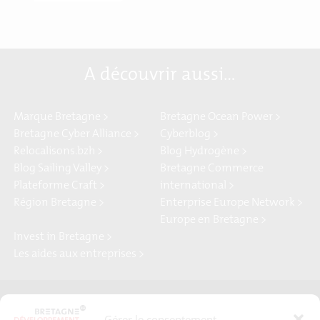
A découvrir aussi…
Marque Bretagne >
Bretagne Ocean Power >
Bretagne Cyber Alliance >
Cyberblog >
Relocalisons.bzh >
Blog Hydrogène >
Blog Sailing Valley >
Bretagne Commerce
Plateforme Craft >
international >
Région Bretagne >
Enterprise Europe Network >
Europe en Bretagne >
Invest in Bretagne >
Les aides aux entreprises >
Presse
Plan du site
Gérer le consentement