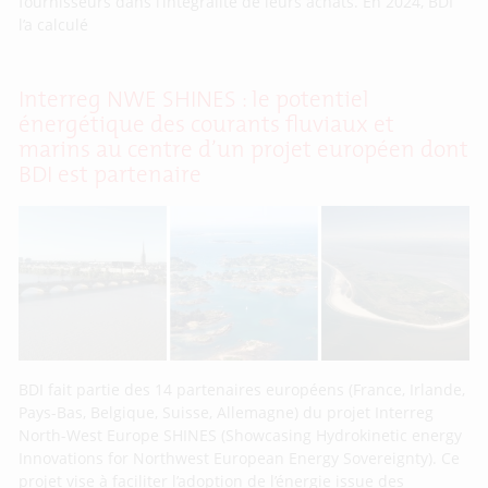
fournisseurs dans l’intégralité de leurs achats. En 2024, BDI
l’a calculé
Interreg NWE SHINES : le potentiel
énergétique des courants fluviaux et
marins au centre d’un projet européen dont
BDI est partenaire
BDI fait partie des 14 partenaires européens (France, Irlande,
Pays-Bas, Belgique, Suisse, Allemagne) du projet Interreg
North-West Europe SHINES (Showcasing Hydrokinetic energy
Innovations for Northwest European Energy Sovereignty). Ce
projet vise à faciliter l’adoption de l’énergie issue des