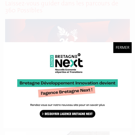
Laissez-vous guider dans les parcours de
360 Possibles
FERMER
L’événement 360 Possibles a lieu les 15 et 16 novembre à
l’Atelier des Capucins à Brest. Pour la première fois, plusieurs
approches thématiques seront proposées aux visiteurs qui
pourront suivre plusieurs parcours : « Rêvons le futur » / « La
passion par la stratégie » / « La passion par les espaces » /
33 nouveaux partenaires rejoignent le
réseau Marque Bretagne