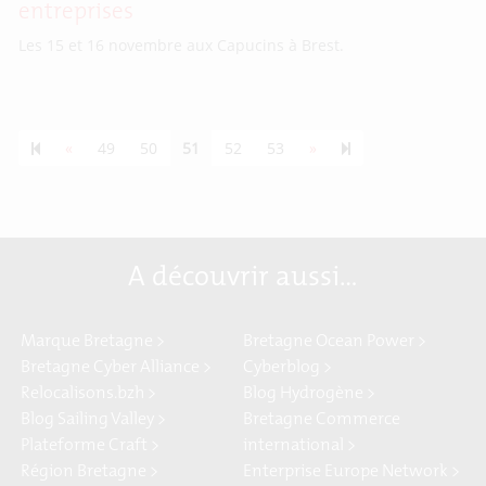
entreprises
Les 15 et 16 novembre aux Capucins à Brest.
Previous page
Next page
55
«
49
50
51
52
53
»
A découvrir aussi…
Marque Bretagne >
Bretagne Ocean Power >
Bretagne Cyber Alliance >
Cyberblog >
Relocalisons.bzh >
Blog Hydrogène >
Blog Sailing Valley >
Bretagne Commerce
Plateforme Craft >
international >
Région Bretagne >
Enterprise Europe Network >