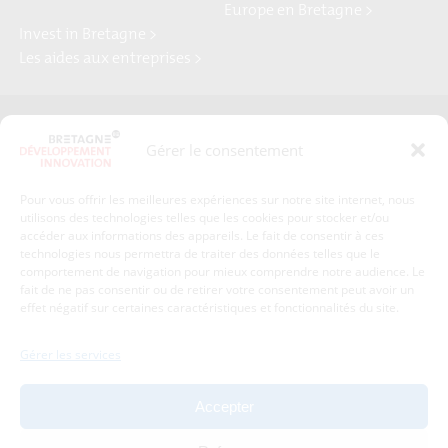
Europe en Bretagne >
Invest in Bretagne >
Les aides aux entreprises >
Presse
Plan du site
Gérer le consentement
Crédits et mentions légales
Gérer mes données personnelles
Pour vous offrir les meilleures expériences sur notre site internet, nous
Un renseignement, une demande ? Contactez-nous
utilisons des technologies telles que les cookies pour stocker et/ou
accéder aux informations des appareils. Le fait de consentir à ces
technologies nous permettra de traiter des données telles que le
comportement de navigation pour mieux comprendre notre audience. Le
Coordonnées :
fait de ne pas consentir ou de retirer votre consentement peut avoir un
effet négatif sur certaines caractéristiques et fonctionnalités du site.
Bretagne Développement Innovation
1c-1d, avenue de Belle Fontaine
Gérer les services
35510
Cesson-Sévigné
tél : 02 99 84 53 00
Accepter
Avec le soutien de :