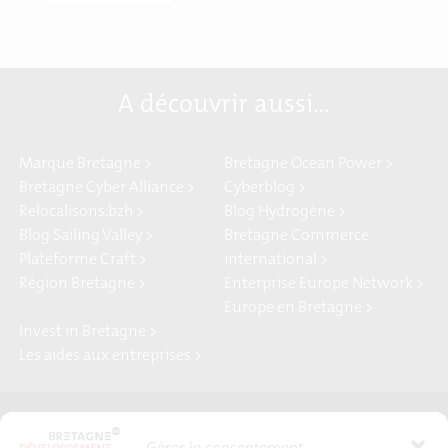
A découvrir aussi…
Marque Bretagne >
Bretagne Ocean Power >
Bretagne Cyber Alliance >
Cyberblog >
Relocalisons.bzh >
Blog Hydrogène >
Blog Sailing Valley >
Bretagne Commerce
Plateforme Craft >
international >
Région Bretagne >
Enterprise Europe Network >
Europe en Bretagne >
Invest in Bretagne >
Les aides aux entreprises >
Presse
Plan du site
Gérer le consentement