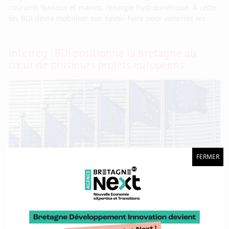
courants fluviaux et marins, l’énergie hydrocinétique. À cette
fin, BDI devra mobiliser son savoir-faire pour valoriser les
Interreg : BDI positionne la Bretagne au
cœur de plusieurs projets européens
FERMER
Reçu 5/5. En fin d’année 2024, les cinq projets Interreg dans
lesquels BDI est impliquée ont officiellement été approuvés.
Débutant au printemps 2025 et pour des durées diverses,
tous sont en lien avec les différents sujets et filières que
l’agence porte au service de la Région Bretagne. Ce résultat
illustre la capacité de BDI à