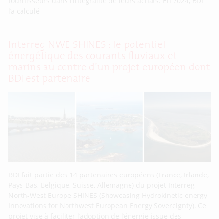
fournisseurs dans l’intégralité de leurs achats. En 2024, BDI
l’a calculé
Interreg NWE SHINES : le potentiel
énergétique des courants fluviaux et
marins au centre d’un projet européen dont
BDI est partenaire
BDI fait partie des 14 partenaires européens (France, Irlande,
Pays-Bas, Belgique, Suisse, Allemagne) du projet Interreg
North-West Europe SHINES (Showcasing Hydrokinetic energy
Innovations for Northwest European Energy Sovereignty). Ce
projet vise à faciliter l’adoption de l’énergie issue des