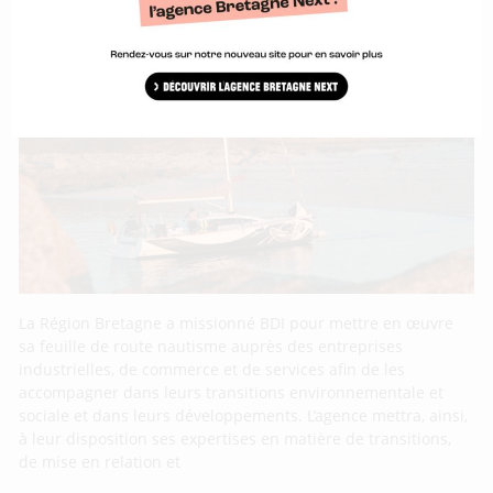
La Région Bretagne et BDI embarquent les
entreprises du nautisme dans les
transitions
La Région Bretagne a missionné BDI pour mettre en œuvre
sa feuille de route nautisme auprès des entreprises
industrielles, de commerce et de services afin de les
accompagner dans leurs transitions environnementale et
sociale et dans leurs développements. L’agence mettra, ainsi,
à leur disposition ses expertises en matière de transitions,
de mise en relation et