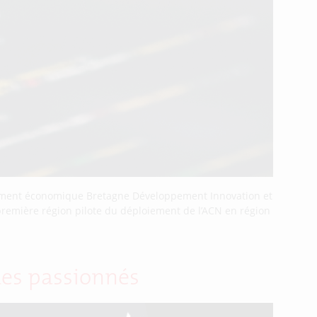
ppement économique Bretagne Développement Innovation et
a première région pilote du déploiement de l’ACN en région
des passionnés