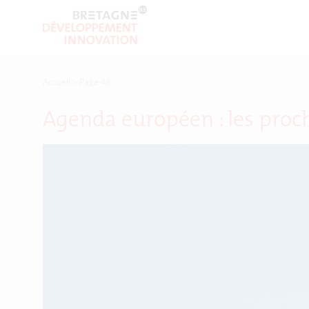
Accueil
>
Page 48
Agenda européen : les proc