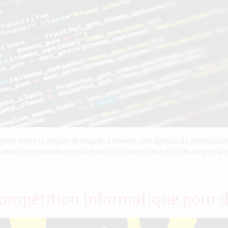
 signée entre la Région Bretagne, à travers son agence de dévelo
ance représentative de la filière. Cet accord fait de la Bretagne l
e compétition informatique pour 