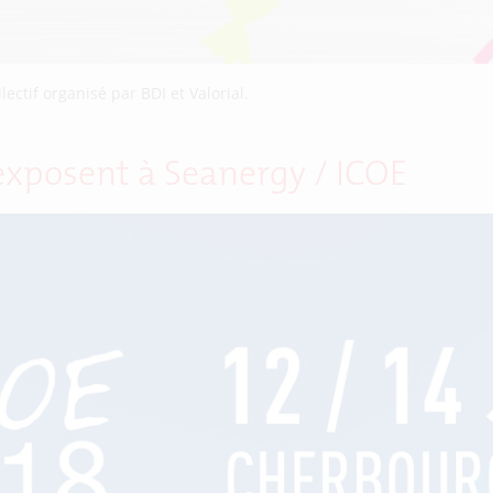
lectif organisé par BDI et Valorial.
exposent à Seanergy / ICOE