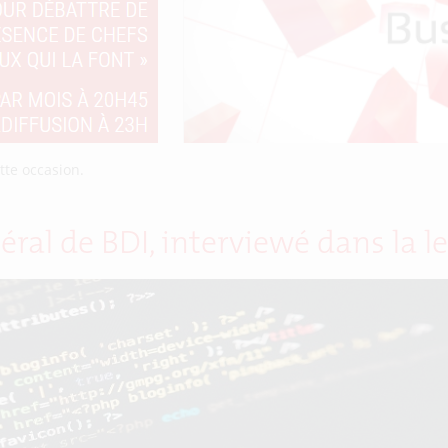
tte occasion.
éral de BDI, interviewé dans la le