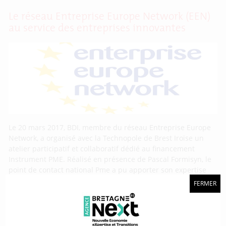
Le réseau Entreprise Europe Network (EEN)
au service des entreprises innovantes
Le 20 mars 2017, BDI, membre du réseau Entreprise Europe
Network, a organisé avec la Technopole de Brest Iroise un
atelier participatif et collaboratif dédié au financement
Instrument PME. Réalisé en présence de Pascal Formisyn, le
point de contact national Pme a pu apporter son expertise
sur la nature des sujets attendus. En travaillant sur
FERMER
Projet Inkrease : des chargés de valorisation