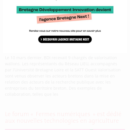
wallons en visite chez BDI
Le 10 mars dernier, BDI recevait 9 chargés de valorisation
wallons. Les représentants du Réseau LIEU, accompagnés
par l’Université Bretagne Loire et la SATT Ouest Valorisation
sont venus observer les acteurs bretons dans la mise en
relation des acteurs de la recherche publique avec les
entreprises du territoire breton. Des exemples de
collaboration, telles que les
Le forum « Fermes numériques » est dédié
aux nouvelles technologies en agriculture