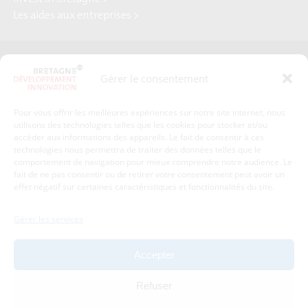
Les aides aux entreprises >
Presse
Plan du site
Gérer le consentement
Crédits et mentions légales
Gérer mes données personnelles
Pour vous offrir les meilleures expériences sur notre site internet, nous
Un renseignement, une demande ? Contactez-nous
utilisons des technologies telles que les cookies pour stocker et/ou
accéder aux informations des appareils. Le fait de consentir à ces
technologies nous permettra de traiter des données telles que le
comportement de navigation pour mieux comprendre notre audience. Le
Coordonnées :
fait de ne pas consentir ou de retirer votre consentement peut avoir un
effet négatif sur certaines caractéristiques et fonctionnalités du site.
Bretagne Développement Innovation
1c-1d, avenue de Belle Fontaine
Gérer les services
35510
Cesson-Sévigné
tél : 02 99 84 53 00
Accepter
Avec le soutien de :
Refuser