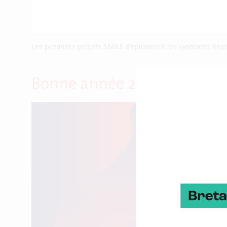
Les premiers projets SMILE déploieront les systèmes éner
Bonne année 2017 à tous !