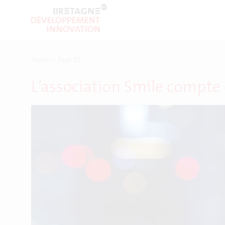
Accueil
>
Page 55
L’association Smile compte 