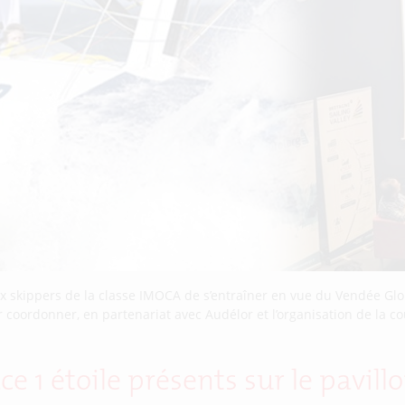
x skippers de la classe IMOCA de s’entraîner en vue du Vendée Gl
r coordonner, en partenariat avec Audélor et l’organisation de la c
ce 1 étoile présents sur le pavil