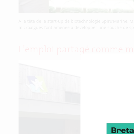
À la tête de la start-up de biotechnologie Spiru’Marine, 
microalgues l’ont amenée à développer une souche de spir
L’emploi partagé comme ma