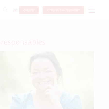
Adhérer
S’inscrire à la newsletter
coresponsables