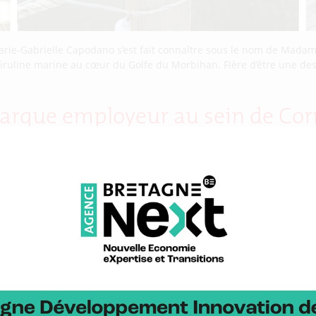
Marie-Gabrielle Capodano s’est fait connaître sous le nom de Madam
uline marine au cœur du Golfe du Morbihan. Fière d’être une des r
rque employeur au sein de Cor