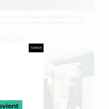
e Spiruline. Sa passion pour le phytoplancton et les
ares femmes à la tête d’une exploitation ostréicole,
noualia
FERMER