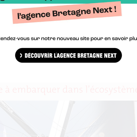
yse Le Maux est avant tout passionnée par son métier. Fondatrice 
mps partagé. Loin de s’arrêter en si bon chemin, ce laboratoire d’exp
te à embarquer dans l’écosystème