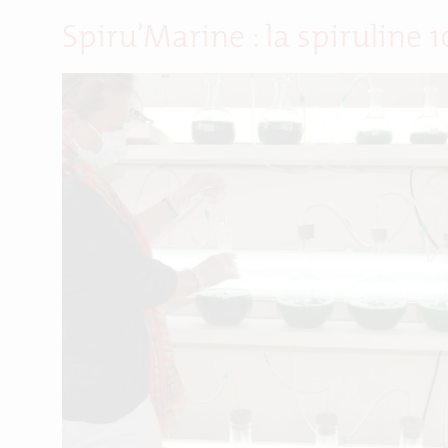
Spiru’Marine : la spiruline