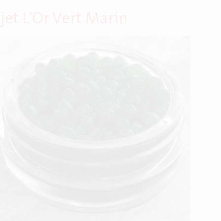
jet L’Or Vert Marin