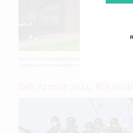
Directrice de Cornoualia depuis sa création en 2000, Mar
contribue à faire connaître et reconnaître le travail à te
Défi Azimut 2024 : BDI invi