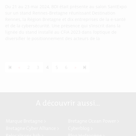
Du 21 au 23 mai 2024, BDI était présente au salon SantExpo
sur un stand Rennes-Bretagne réunissant Destination
Rennes, la Région Bretagne et dix entreprises de la e-santé
et de la cybersécurité. Une présence qui s’inscrit dans la
lignée du stand installé au CFIA 2023 dans l’optique de
diversifier le positionnement des acteurs de la
Previous page
Next page
55
«
2
3
4
5
6
»
A découvrir aussi…
Marque Bretagne >
Bretagne Ocean Power >
Bretagne Cyber Alliance >
Cyberblog >