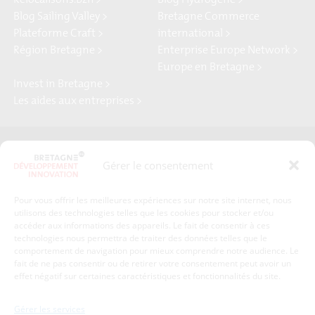
Relocalisons.bzh >
Blog Hydrogène >
Blog Sailing Valley >
Bretagne Commerce
Plateforme Craft >
international >
Région Bretagne >
Enterprise Europe Network >
Europe en Bretagne >
Invest in Bretagne >
Les aides aux entreprises >
Presse
Plan du site
Gérer le consentement
Crédits et mentions légales
Gérer mes données personnelles
Pour vous offrir les meilleures expériences sur notre site internet, nous
Un renseignement, une demande ? Contactez-nous
utilisons des technologies telles que les cookies pour stocker et/ou
accéder aux informations des appareils. Le fait de consentir à ces
technologies nous permettra de traiter des données telles que le
comportement de navigation pour mieux comprendre notre audience. Le
Coordonnées :
fait de ne pas consentir ou de retirer votre consentement peut avoir un
effet négatif sur certaines caractéristiques et fonctionnalités du site.
Bretagne Développement Innovation
1c-1d, avenue de Belle Fontaine
Gérer les services
35510
Cesson-Sévigné