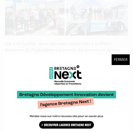
Les 4 et 5 juillet, deux journées consacrées à la filière
bretonne de l’hydrogène ont permis de donner un aperçu
des avancées réalisées avec des retours d’expériences. La
FERMER
première, la journée de rencontre semestrielle de la filière
H2 organisée par BDI à Vannes, a permis un point à mi-
année de la filière avec notamment la
BrittanHY day 2024 : Appel à manifestation
d’intérêt pour exposer ses solutions
hydrogène