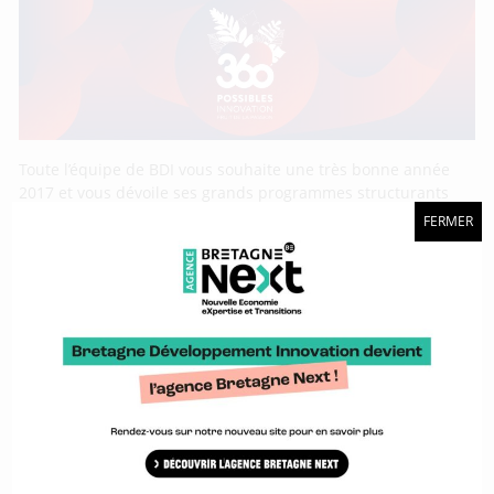
Toute l’équipe de BDI vous souhaite une très bonne année
2017 et vous dévoile ses grands programmes structurants
pour l’année.
FERMER
Lancement du projet Ice à Brest