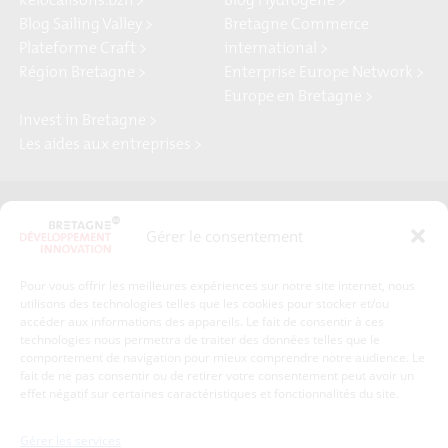
Relocalisons.bzh >
Blog Hydrogène >
Blog Sailing Valley >
Bretagne Commerce
Plateforme Craft >
international >
Région Bretagne >
Enterprise Europe Network >
Europe en Bretagne >
Invest in Bretagne >
Les aides aux entreprises >
Presse
Plan du site
Gérer le consentement
Crédits et mentions légales
Gérer mes données personnelles
Pour vous offrir les meilleures expériences sur notre site internet, nous
Un renseignement, une demande ? Contactez-nous
utilisons des technologies telles que les cookies pour stocker et/ou
accéder aux informations des appareils. Le fait de consentir à ces
technologies nous permettra de traiter des données telles que le
comportement de navigation pour mieux comprendre notre audience. Le
Coordonnées :
fait de ne pas consentir ou de retirer votre consentement peut avoir un
effet négatif sur certaines caractéristiques et fonctionnalités du site.
Bretagne Développement Innovation
1c-1d, avenue de Belle Fontaine
Gérer les services
35510
Cesson-Sévigné