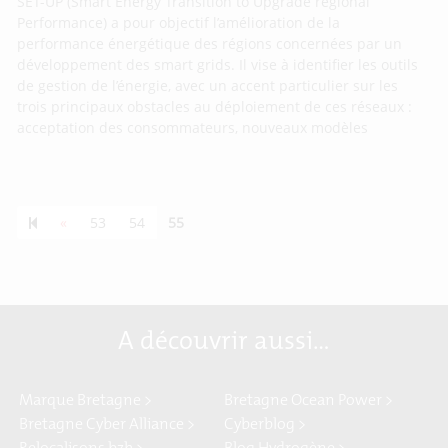
SET-UP (Smart Energy Transition to Upgrade regional
Performance) a pour objectif l’amélioration de la
performance énergétique des régions concernées par un
développement des smart grids. Il vise à identifier les outils
de gestion de l’énergie, avec un accent particulier sur les
trois principaux obstacles au déploiement de ces réseaux :
acceptation des consommateurs, nouveaux modèles
Previous page
«
53
54
55
A découvrir aussi…
Marque Bretagne >
Bretagne Ocean Power >
Bretagne Cyber Alliance >
Cyberblog >