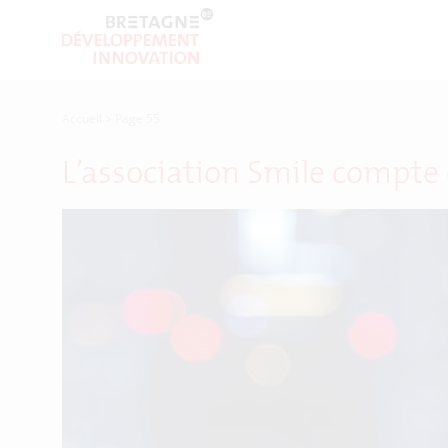
Accueil
>
Page 55
L’association Smile compte 