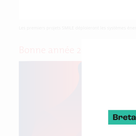
Les premiers projets SMILE déploieront les systèmes éner
Bonne année 2017 à tous !