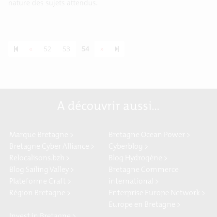
nature des sujets attendus.
Previous page
Next page
55
«
52
53
54
»
A découvrir aussi…
Marque Bretagne >
Bretagne Ocean Power >
Bretagne Cyber Alliance >
Cyberblog >
Relocalisons.bzh >
Blog Hydrogène >
Blog Sailing Valley >
Bretagne Commerce
Plateforme Craft >
international >
Région Bretagne >
Enterprise Europe Network >
Europe en Bretagne >
Invest in Bretagne >