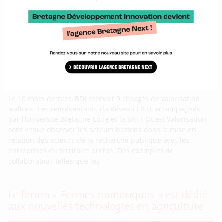
wallons en visite chez BDI
Le 10 mars dernier, BDI recevait 9 chargés de valorisation
wallons. Les représentants du Réseau LIEU, accompagnés
par l’Université Bretagne Loire et la SATT Ouest Valorisation
sont venus observer les acteurs bretons dans la mise en
relation des acteurs de la recherche publique avec les
entreprises du territoire breton. Des exemples de
collaboration, telles que les
Le forum « Fermes numériques » est dédié
aux nouvelles technologies en agriculture