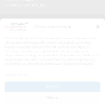
Les aides aux entreprises >
Presse
Plan du site
Gérer le consentement
Crédits et mentions légales
Gérer mes données personnelles
Pour vous offrir les meilleures expériences sur notre site internet, nous
Un renseignement, une demande ? Contactez-nous
utilisons des technologies telles que les cookies pour stocker et/ou
accéder aux informations des appareils. Le fait de consentir à ces
technologies nous permettra de traiter des données telles que le
comportement de navigation pour mieux comprendre notre audience. Le
Coordonnées :
fait de ne pas consentir ou de retirer votre consentement peut avoir un
effet négatif sur certaines caractéristiques et fonctionnalités du site.
Bretagne Développement Innovation
1c-1d, avenue de Belle Fontaine
Gérer les services
35510
Cesson-Sévigné
tél : 02 99 84 53 00
Accepter
Avec le soutien de :
Refuser