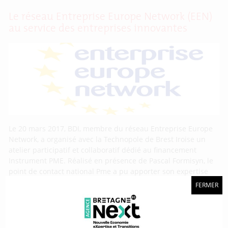
Le réseau Entreprise Europe Network (EEN)
au service des entreprises innovantes
Le 20 mars 2017, BDI, membre du réseau Entreprise Europe
Network, a organisé avec la Technopole de Brest Iroise un
atelier participatif et collaboratif dédié au financement
Instrument PME. Réalisé en présence de Pascal Formisyn, le
point de contact national Pme a pu apporter son expertise
sur la nature des sujets attendus. En travaillant sur
FERMER
Projet Inkrease : des chargés de valorisation