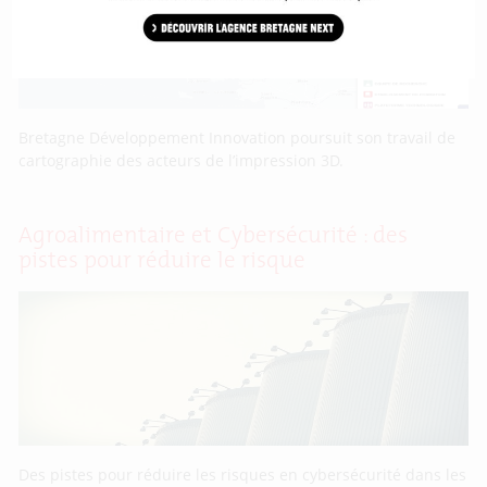
Bretagne Développement Innovation poursuit son travail de
cartographie des acteurs de l’impression 3D.
Agroalimentaire et Cybersécurité : des
pistes pour réduire le risque
Des pistes pour réduire les risques en cybersécurité dans les