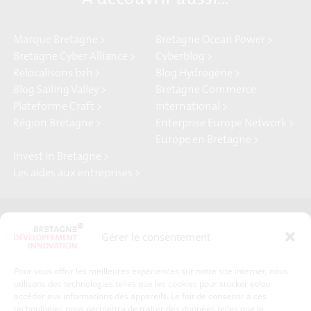
Marque Bretagne >
Bretagne Ocean Power >
Bretagne Cyber Alliance >
Cyberblog >
Relocalisons.bzh >
Blog Hydrogène >
Blog Sailing Valley >
Bretagne Commerce
Plateforme Craft >
international >
Région Bretagne >
Enterprise Europe Network >
Europe en Bretagne >
Invest in Bretagne >
Les aides aux entreprises >
Presse
Plan du site
Gérer le consentement
Crédits et mentions légales
Gérer mes données personnelles
Pour vous offrir les meilleures expériences sur notre site internet, nous
Un renseignement, une demande ? Contactez-nous
utilisons des technologies telles que les cookies pour stocker et/ou
accéder aux informations des appareils. Le fait de consentir à ces
technologies nous permettra de traiter des données telles que le