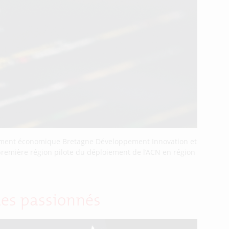
ppement économique Bretagne Développement Innovation et
a première région pilote du déploiement de l’ACN en région
des passionnés