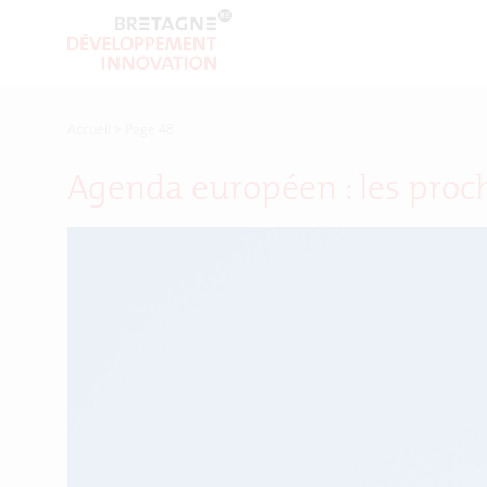
Accueil
>
Page 48
Agenda européen : les proc