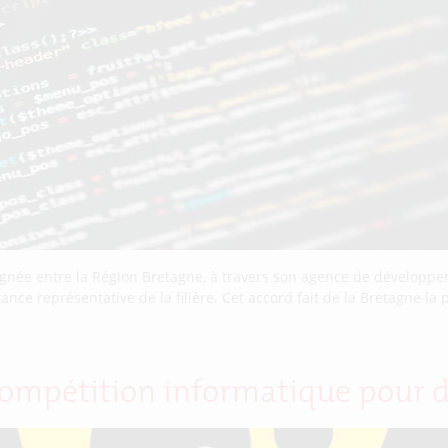
 signée entre la Région Bretagne, à travers son agence de dévelo
ance représentative de la filière. Cet accord fait de la Bretagne l
e compétition informatique pour 