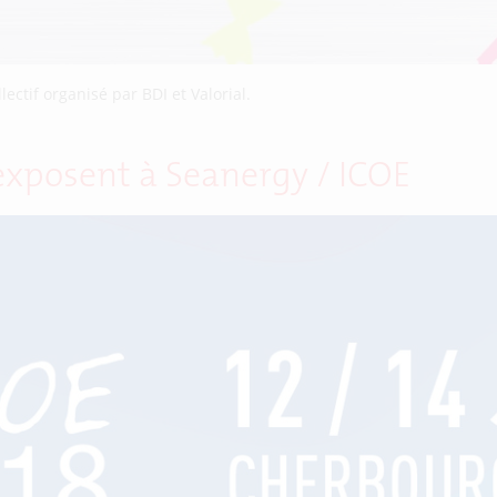
lectif organisé par BDI et Valorial.
exposent à Seanergy / ICOE