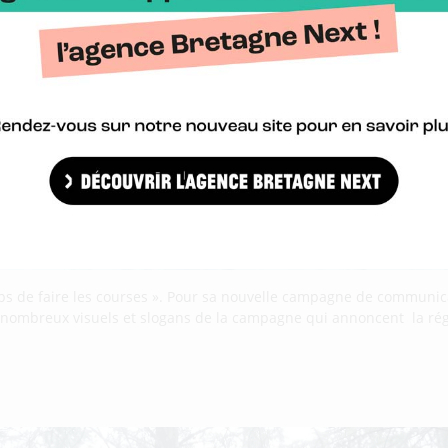
 temps de faire les courses ». Pour sa nouvelle campagne de communic
Les nombreux visuels et slogans de la campagne qui annoncent la ré