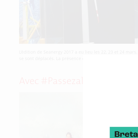
L’édition de Seanergy 2017 a eu lieu les 22, 23 et 24 mars
se sont déplacés. La présence de la Bretagne s’est tradui
Avec #Passezalouest, l’humo