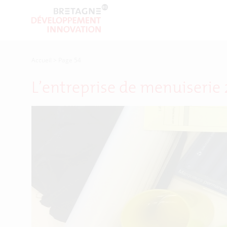
Accueil
>
Page 54
L’entreprise de menuiserie 