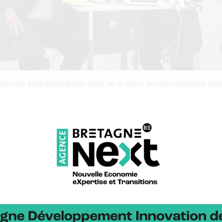
. Plus de 3500 participants (dont 40 % venus de l’international). P
te sous différentes formes : 10 co-exposants étaient présents sur le
ur breton a conquis la toile