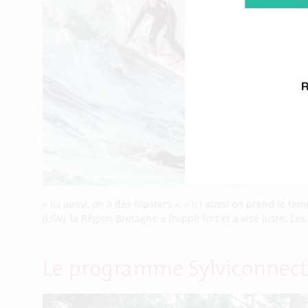
« Ici aussi, on a des hipsters », « ici aussi on prend le
(LGV), la Région Bretagne a frappé fort et a visé juste. 
Le programme Sylviconnect