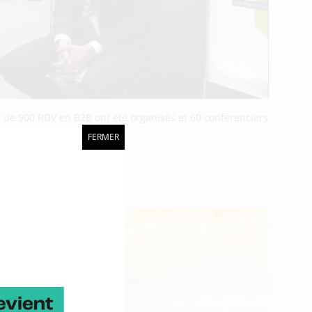
lus de 900 RDV en B2B ont été organisés et 60 conférenciers
FERMER