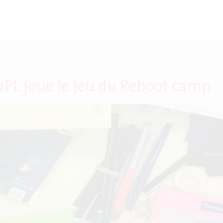
2PL joue le jeu du Reboot camp