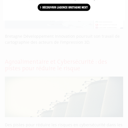
Bretagne Développement Innovation poursuit son travail de
cartographie des acteurs de l’impression 3D.
Agroalimentaire et Cybersécurité : des
pistes pour réduire le risque
Des pistes pour réduire les risques en cybersécurité dans les