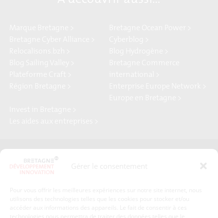
Marque Bretagne >
Bretagne Ocean Power >
Bretagne Cyber Alliance >
Cyberblog >
Relocalisons.bzh >
Blog Hydrogène >
Blog Sailing Valley >
Bretagne Commerce
Plateforme Craft >
international >
Région Bretagne >
Enterprise Europe Network >
Europe en Bretagne >
Invest in Bretagne >
Les aides aux entreprises >
Presse
Plan du site
Gérer le consentement
Crédits et mentions légales
Gérer mes données personnelles
Pour vous offrir les meilleures expériences sur notre site internet, nous
Un renseignement, une demande ? Contactez-nous
utilisons des technologies telles que les cookies pour stocker et/ou
accéder aux informations des appareils. Le fait de consentir à ces
technologies nous permettra de traiter des données telles que le