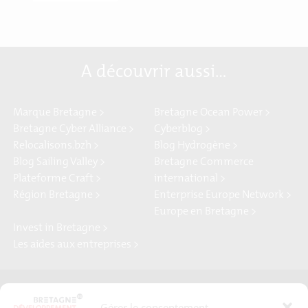
A découvrir aussi…
Marque Bretagne >
Bretagne Ocean Power >
Bretagne Cyber Alliance >
Cyberblog >
Relocalisons.bzh >
Blog Hydrogène >
Blog Sailing Valley >
Bretagne Commerce
Plateforme Craft >
international >
Région Bretagne >
Enterprise Europe Network >
Europe en Bretagne >
Invest in Bretagne >
Les aides aux entreprises >
Presse
Plan du site
Gérer le consentement