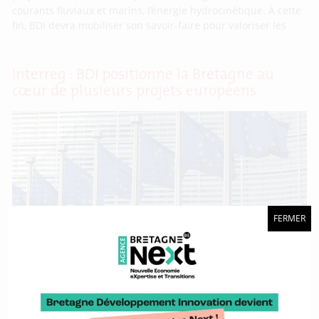
courants fluviaux et marins, l’énergie hydrocinétique. À cette
fin, BDI devra mobiliser son savoir-faire pour valoriser les
Interreg : BDI positionne la Bretagne au
cœur de plusieurs projets européens
FERMER
Reçu 5/5. En fin d’année 2024, les cinq projets Interreg dans
lesquels BDI est impliquée ont officiellement été approuvés.
Débutant au printemps 2025 et pour des durées diverses,
tous sont en lien avec les différents sujets et filières que
l’agence porte au service de la Région Bretagne. Ce résultat
illustre la capacité de BDI à