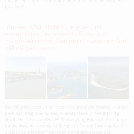
fournisseurs dans l’intégralité de leurs achats. En 2024, BDI
l’a calculé
Interreg NWE SHINES : le potentiel
énergétique des courants fluviaux et
marins au centre d’un projet européen dont
BDI est partenaire
BDI fait partie des 14 partenaires européens (France, Irlande,
Pays-Bas, Belgique, Suisse, Allemagne) du projet Interreg
North-West Europe SHINES (Showcasing Hydrokinetic energy
Innovations for Northwest European Energy Sovereignty). Ce
projet vise à faciliter l’adoption de l’énergie issue des