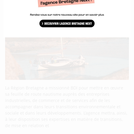
La Région Bretagne et BDI embarquent les
entreprises du nautisme dans les
transitions
La Région Bretagne a missionné BDI pour mettre en œuvre
sa feuille de route nautisme auprès des entreprises
industrielles, de commerce et de services afin de les
accompagner dans leurs transitions environnementale et
sociale et dans leurs développements. L’agence mettra, ainsi,
à leur disposition ses expertises en matière de transitions,
de mise en relation et