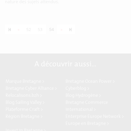
nature des sujets attendus.
Previous page
Next page
55
«
52
53
54
»
A découvrir aussi…
Marque Bretagne >
Bretagne Ocean Power >
Bretagne Cyber Alliance >
Cyberblog >
Relocalisons.bzh >
Blog Hydrogène >
Blog Sailing Valley >
Bretagne Commerce
Plateforme Craft >
international >
Région Bretagne >
Enterprise Europe Network >
Europe en Bretagne >
Invest in Bretagne >