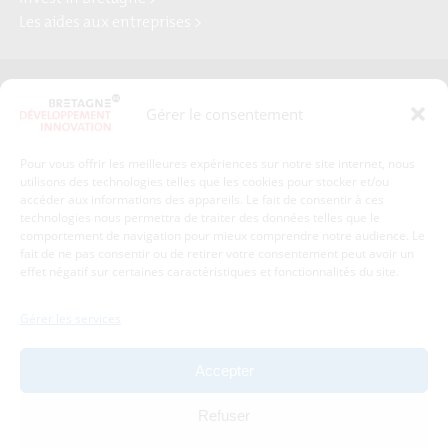
Les aides aux entreprises >
Presse
Plan du site
Gérer le consentement
Crédits et mentions légales
Gérer mes données personnelles
Pour vous offrir les meilleures expériences sur notre site internet, nous
Un renseignement, une demande ? Contactez-nous
utilisons des technologies telles que les cookies pour stocker et/ou
accéder aux informations des appareils. Le fait de consentir à ces
technologies nous permettra de traiter des données telles que le
comportement de navigation pour mieux comprendre notre audience. Le
Coordonnées :
fait de ne pas consentir ou de retirer votre consentement peut avoir un
effet négatif sur certaines caractéristiques et fonctionnalités du site.
Bretagne Développement Innovation
1c-1d, avenue de Belle Fontaine
Gérer les services
35510
Cesson-Sévigné
tél : 02 99 84 53 00
Accepter
Avec le soutien de :
Refuser