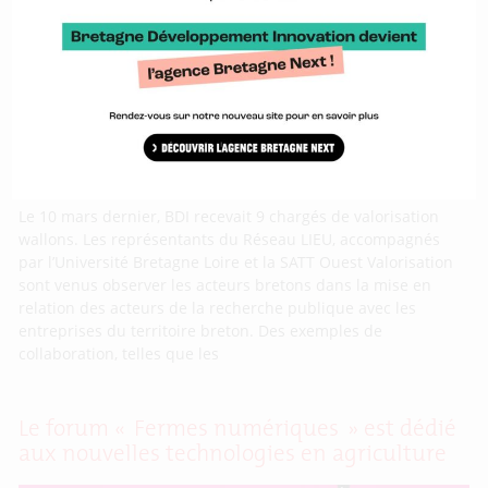
wallons en visite chez BDI
Le 10 mars dernier, BDI recevait 9 chargés de valorisation
wallons. Les représentants du Réseau LIEU, accompagnés
par l’Université Bretagne Loire et la SATT Ouest Valorisation
sont venus observer les acteurs bretons dans la mise en
relation des acteurs de la recherche publique avec les
entreprises du territoire breton. Des exemples de
collaboration, telles que les
Le forum « Fermes numériques » est dédié
aux nouvelles technologies en agriculture