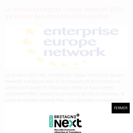
Le réseau Entreprise Europe Network (EEN)
au service des entreprises innovantes
Le 20 mars 2017, BDI, membre du réseau Entreprise Europe
Network, a organisé avec la Technopole de Brest Iroise un
atelier participatif et collaboratif dédié au financement
Instrument PME. Réalisé en présence de Pascal Formisyn, le
point de contact national Pme a pu apporter son expertise
sur la nature des sujets attendus. En travaillant sur
FERMER
Projet Inkrease : des chargés de valorisation