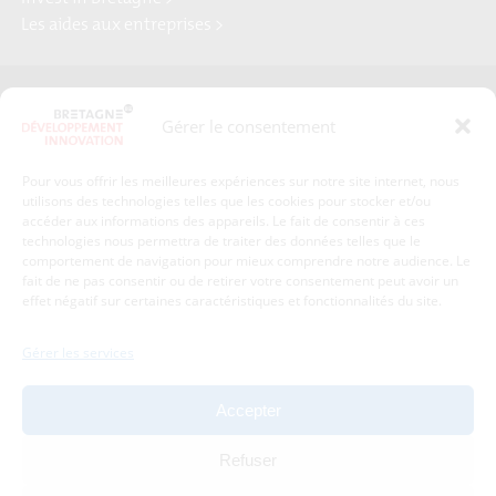
Les aides aux entreprises >
Presse
Plan du site
Gérer le consentement
Crédits et mentions légales
Gérer mes données personnelles
Pour vous offrir les meilleures expériences sur notre site internet, nous
Un renseignement, une demande ? Contactez-nous
utilisons des technologies telles que les cookies pour stocker et/ou
accéder aux informations des appareils. Le fait de consentir à ces
technologies nous permettra de traiter des données telles que le
comportement de navigation pour mieux comprendre notre audience. Le
Coordonnées :
fait de ne pas consentir ou de retirer votre consentement peut avoir un
effet négatif sur certaines caractéristiques et fonctionnalités du site.
Bretagne Développement Innovation
1c-1d, avenue de Belle Fontaine
Gérer les services
35510
Cesson-Sévigné
tél : 02 99 84 53 00
Accepter
Avec le soutien de :
Refuser