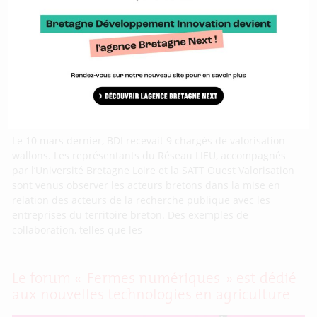
wallons en visite chez BDI
Le 10 mars dernier, BDI recevait 9 chargés de valorisation
wallons. Les représentants du Réseau LIEU, accompagnés
par l’Université Bretagne Loire et la SATT Ouest Valorisation
sont venus observer les acteurs bretons dans la mise en
relation des acteurs de la recherche publique avec les
entreprises du territoire breton. Des exemples de
collaboration, telles que les
Le forum « Fermes numériques » est dédié
aux nouvelles technologies en agriculture