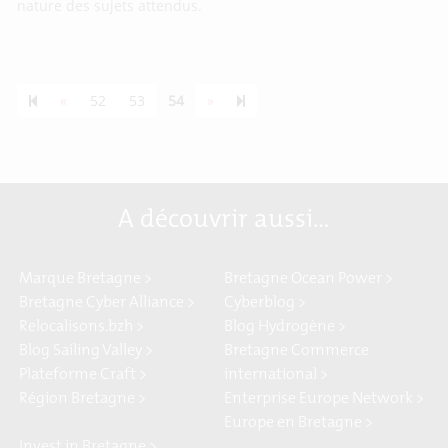
nature des sujets attendus.
Previous page
Next page
55
«
52
53
54
»
A découvrir aussi…
Marque Bretagne >
Bretagne Ocean Power >
Bretagne Cyber Alliance >
Cyberblog >
Relocalisons.bzh >
Blog Hydrogène >
Blog Sailing Valley >
Bretagne Commerce
Plateforme Craft >
international >
Région Bretagne >
Enterprise Europe Network >
Europe en Bretagne >
Invest in Bretagne >