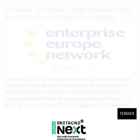
Le réseau Entreprise Europe Network (EEN)
au service des entreprises innovantes
Le 20 mars 2017, BDI, membre du réseau Entreprise Europe
Network, a organisé avec la Technopole de Brest Iroise un
atelier participatif et collaboratif dédié au financement
Instrument PME. Réalisé en présence de Pascal Formisyn, le
point de contact national Pme a pu apporter son expertise
sur la nature des sujets attendus. En travaillant sur
FERMER
Projet Inkrease : des chargés de valorisation