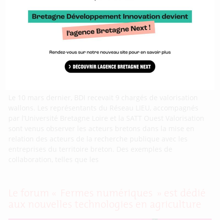
wallons en visite chez BDI
Le 10 mars dernier, BDI recevait 9 chargés de valorisation
wallons. Les représentants du Réseau LIEU, accompagnés
par l’Université Bretagne Loire et la SATT Ouest Valorisation
sont venus observer les acteurs bretons dans la mise en
relation des acteurs de la recherche publique avec les
entreprises du territoire breton. Des exemples de
collaboration, telles que les
Le forum « Fermes numériques » est dédié
aux nouvelles technologies en agriculture