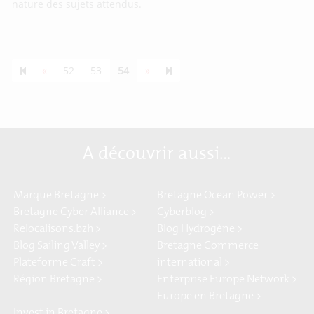
nature des sujets attendus.
Previous page
Next page
55
«
52
53
54
»
A découvrir aussi…
Marque Bretagne >
Bretagne Ocean Power >
Bretagne Cyber Alliance >
Cyberblog >
Relocalisons.bzh >
Blog Hydrogène >
Blog Sailing Valley >
Bretagne Commerce
Plateforme Craft >
international >
Région Bretagne >
Enterprise Europe Network >
Europe en Bretagne >
Invest in Bretagne >