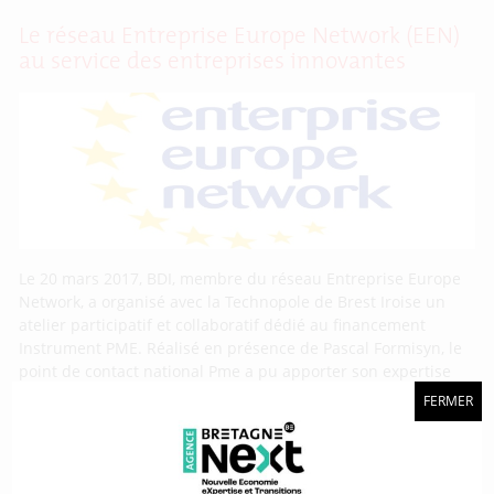
Le réseau Entreprise Europe Network (EEN)
au service des entreprises innovantes
Le 20 mars 2017, BDI, membre du réseau Entreprise Europe
Network, a organisé avec la Technopole de Brest Iroise un
atelier participatif et collaboratif dédié au financement
Instrument PME. Réalisé en présence de Pascal Formisyn, le
point de contact national Pme a pu apporter son expertise
sur la nature des sujets attendus. En travaillant sur
FERMER
Projet Inkrease : des chargés de valorisation