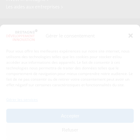
Les aides aux entreprises >
Presse
Plan du site
Gérer le consentement
Crédits et mentions légales
Gérer mes données personnelles
Pour vous offrir les meilleures expériences sur notre site internet, nous
Un renseignement, une demande ? Contactez-nous
utilisons des technologies telles que les cookies pour stocker et/ou
accéder aux informations des appareils. Le fait de consentir à ces
technologies nous permettra de traiter des données telles que le
comportement de navigation pour mieux comprendre notre audience. Le
Coordonnées :
fait de ne pas consentir ou de retirer votre consentement peut avoir un
effet négatif sur certaines caractéristiques et fonctionnalités du site.
Bretagne Développement Innovation
1c-1d, avenue de Belle Fontaine
Gérer les services
35510
Cesson-Sévigné
tél : 02 99 84 53 00
Accepter
Avec le soutien de :
Refuser