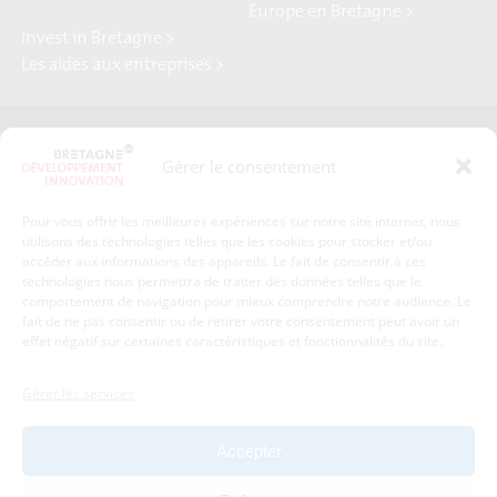
Europe en Bretagne >
Invest in Bretagne >
Les aides aux entreprises >
Presse
Plan du site
Gérer le consentement
Crédits et mentions légales
Gérer mes données personnelles
Pour vous offrir les meilleures expériences sur notre site internet, nous
Un renseignement, une demande ? Contactez-nous
utilisons des technologies telles que les cookies pour stocker et/ou
accéder aux informations des appareils. Le fait de consentir à ces
technologies nous permettra de traiter des données telles que le
comportement de navigation pour mieux comprendre notre audience. Le
Coordonnées :
fait de ne pas consentir ou de retirer votre consentement peut avoir un
effet négatif sur certaines caractéristiques et fonctionnalités du site.
Bretagne Développement Innovation
1c-1d, avenue de Belle Fontaine
Gérer les services
35510
Cesson-Sévigné
tél : 02 99 84 53 00
Accepter
Avec le soutien de :