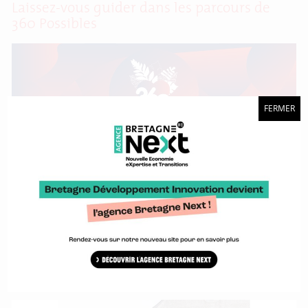
Laissez-vous guider dans les parcours de
360 Possibles
FERMER
L’événement 360 Possibles a lieu les 15 et 16 novembre à
l’Atelier des Capucins à Brest. Pour la première fois, plusieurs
approches thématiques seront proposées aux visiteurs qui
pourront suivre plusieurs parcours : « Rêvons le futur » / « La
passion par la stratégie » / « La passion par les espaces » /
33 nouveaux partenaires rejoignent le
réseau Marque Bretagne