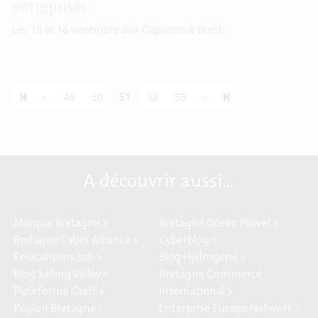
entreprises
Les 15 et 16 novembre aux Capucins à Brest.
Previous page
Next page
55
«
49
50
51
52
53
»
A découvrir aussi…
Marque Bretagne >
Bretagne Ocean Power >
Bretagne Cyber Alliance >
Cyberblog >
Relocalisons.bzh >
Blog Hydrogène >
Blog Sailing Valley >
Bretagne Commerce
Plateforme Craft >
international >
Région Bretagne >
Enterprise Europe Network >