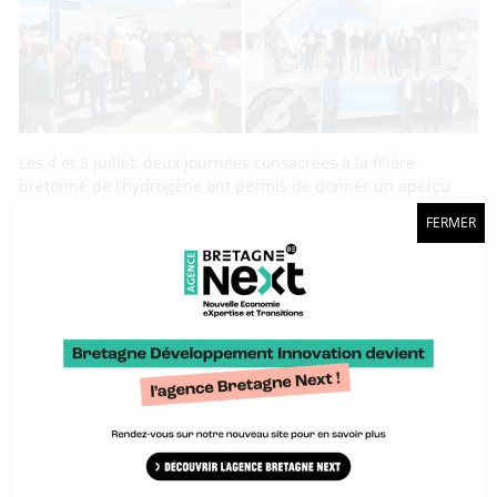
Les 4 et 5 juillet, deux journées consacrées à la filière
bretonne de l’hydrogène ont permis de donner un aperçu
des avancées réalisées avec des retours d’expériences. La
FERMER
première, la journée de rencontre semestrielle de la filière
H2 organisée par BDI à Vannes, a permis un point à mi-
année de la filière avec notamment la
BrittanHY day 2024 : Appel à manifestation
d’intérêt pour exposer ses solutions
hydrogène