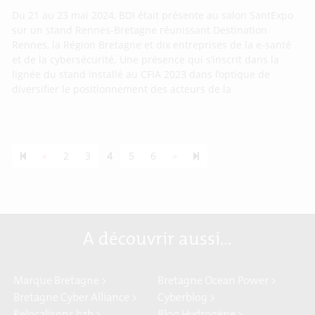
Du 21 au 23 mai 2024, BDI était présente au salon SantExpo
sur un stand Rennes-Bretagne réunissant Destination
Rennes, la Région Bretagne et dix entreprises de la e-santé
et de la cybersécurité. Une présence qui s’inscrit dans la
lignée du stand installé au CFIA 2023 dans l’optique de
diversifier le positionnement des acteurs de la
Previous page
Next page
55
«
2
3
4
5
6
»
A découvrir aussi…
Marque Bretagne >
Bretagne Ocean Power >
Bretagne Cyber Alliance >
Cyberblog >