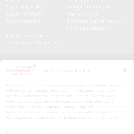
Relocalisons.bzh >
Blog Hydrogène >
Blog Sailing Valley >
Bretagne Commerce
Plateforme Craft >
international >
Région Bretagne >
Enterprise Europe Network >
Europe en Bretagne >
Invest in Bretagne >
Les aides aux entreprises >
Presse
Plan du site
Gérer le consentement
Crédits et mentions légales
Gérer mes données personnelles
Pour vous offrir les meilleures expériences sur notre site internet, nous
Un renseignement, une demande ? Contactez-nous
utilisons des technologies telles que les cookies pour stocker et/ou
accéder aux informations des appareils. Le fait de consentir à ces
technologies nous permettra de traiter des données telles que le
comportement de navigation pour mieux comprendre notre audience. Le
Coordonnées :
fait de ne pas consentir ou de retirer votre consentement peut avoir un
effet négatif sur certaines caractéristiques et fonctionnalités du site.
Bretagne Développement Innovation
1c-1d, avenue de Belle Fontaine
Gérer les services
35510
Cesson-Sévigné