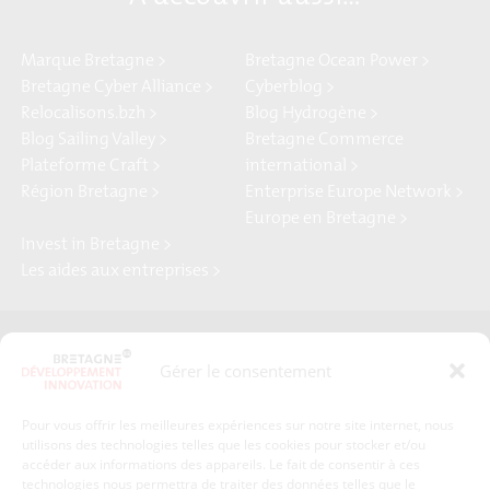
Marque Bretagne >
Bretagne Ocean Power >
Bretagne Cyber Alliance >
Cyberblog >
Relocalisons.bzh >
Blog Hydrogène >
Blog Sailing Valley >
Bretagne Commerce
Plateforme Craft >
international >
Région Bretagne >
Enterprise Europe Network >
Europe en Bretagne >
Invest in Bretagne >
Les aides aux entreprises >
Presse
Plan du site
Gérer le consentement
Crédits et mentions légales
Gérer mes données personnelles
Pour vous offrir les meilleures expériences sur notre site internet, nous
Un renseignement, une demande ? Contactez-nous
utilisons des technologies telles que les cookies pour stocker et/ou
accéder aux informations des appareils. Le fait de consentir à ces
technologies nous permettra de traiter des données telles que le