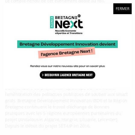
Le compte-rendu de cet événement dédié au foil.
FERMER
SET-UP : les données énergétiques au coeur
de l’échange en Lituanie
Dans le cadre du projet Interreg Europe SET-UP, visant
l’amélioration des politiques publiques de soutien aux smart
grids, Bretagne Développement Innovation (BDI) et la Région
Bretagne continuent le travail d’échange de bonnes
pratiques avec les 5 régions européennes partenaires du
projet (Andalousie, Algarve, Hongrie, Lituanie, Leicester).
Depuis le début du projet SET-UP en 2016,