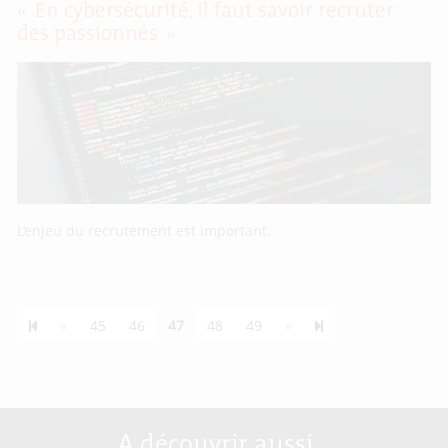
« En cybersécurité, il faut savoir recruter
des passionnés »
L’enjeu du recrutement est important.
Previous page
Next page
55
«
45
46
47
48
49
»
A découvrir aussi…