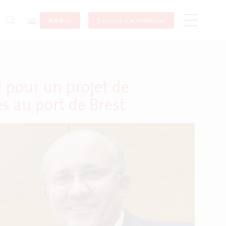
Adhérer
S’inscrire à la newsletter
d pour un projet de
s au port de Brest