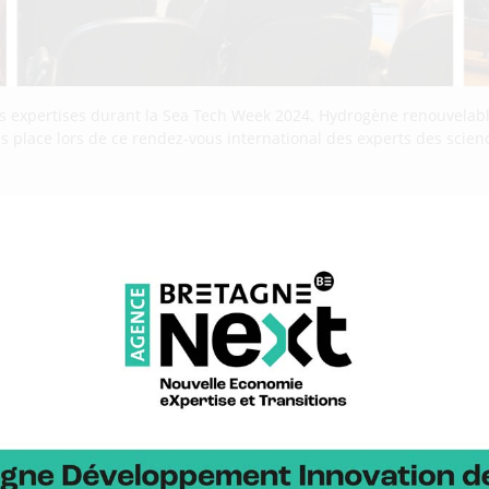
es expertises durant la Sea Tech Week 2024. Hydrogène renouvelabl
s place lors de ce rendez-vous international des experts des scie
 nouveaux espaces et des méthode