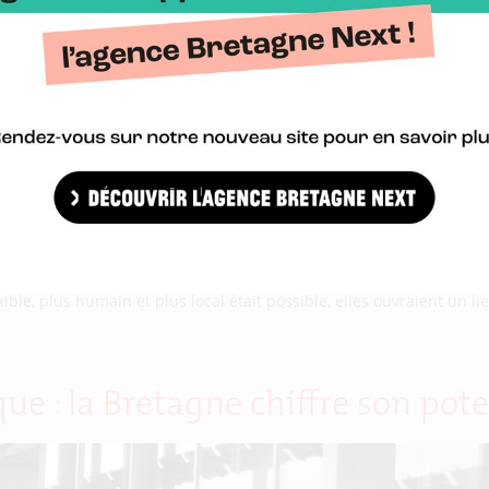
t de travailler ensemble, avant d’être rejointes par d’autres indé
ble, plus humain et plus local était possible, elles ouvraient un lie
e : la Bretagne chiffre son potent