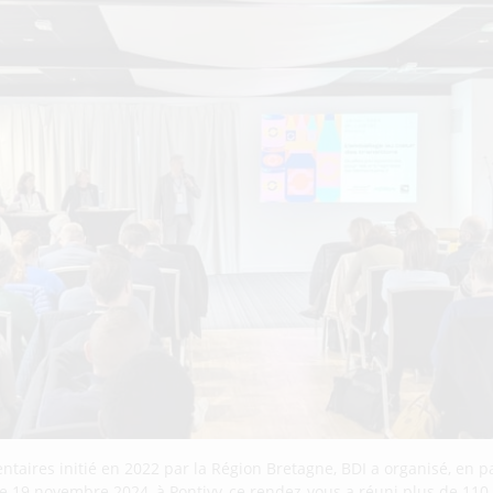
ntaires initié en 2022 par la Région Bretagne, BDI a organisé, en 
 Le 19 novembre 2024, à Pontivy, ce rendez-vous a réuni plus de 110