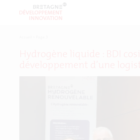
Accueil
>
Page 3
Hydrogène liquide : BDI cos
développement d’une logisti