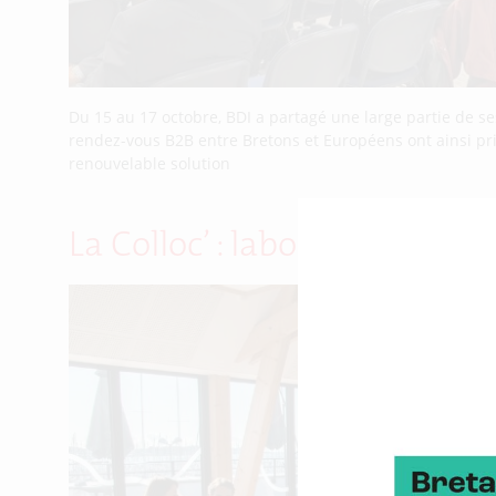
Du 15 au 17 octobre, BDI a partagé une large partie de s
rendez-vous B2B entre Bretons et Européens ont ainsi pri
renouvelable solution
La Colloc’ : laboratoire des