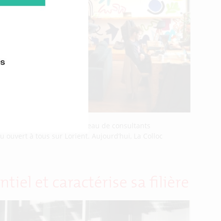
pendants pour former un réseau de consultants
u ouvert à tous sur Lorient. Aujourd’hui, La Colloc
iel et caractérise sa filière