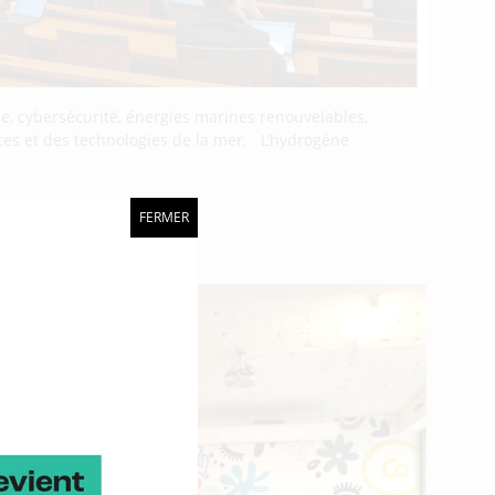
e, cybersécurité, énergies marines renouvelables,
nces et des technologies de la mer. L’hydrogène
FERMER
s de travail