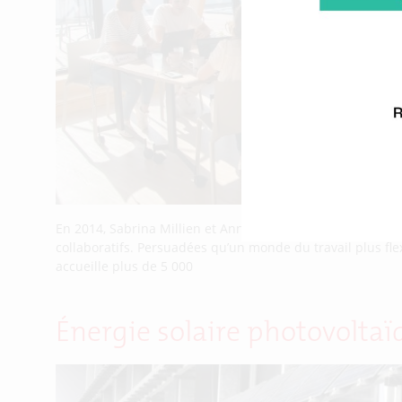
En 2014, Sabrina Millien et Anne-Laure Gahinet décidaien
collaboratifs. Persuadées qu’un monde du travail plus flexi
accueille plus de 5 000
Énergie solaire photovoltaïqu