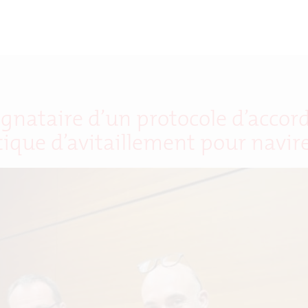
ignataire d’un protocole d’accor
que d’avitaillement pour navire