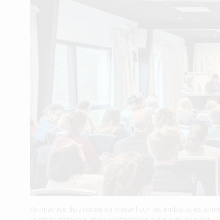
Animatrice du groupe de travai l sur les emballages alime
journée d’ateliers et de conférences autour de ce sujet .