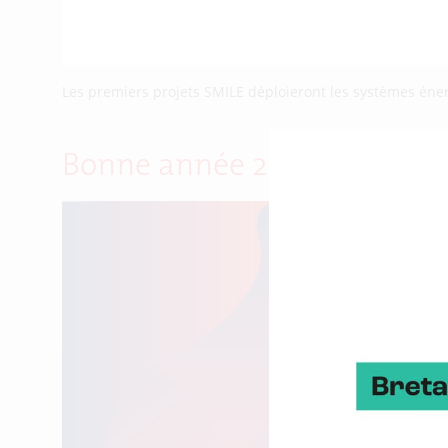
Les premiers projets SMILE déploieront les systèmes éner
Bonne année 2017 à tous !