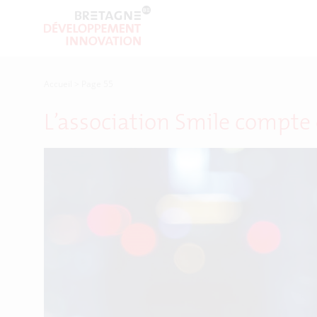
Accueil
>
Page 55
L’association Smile compte 