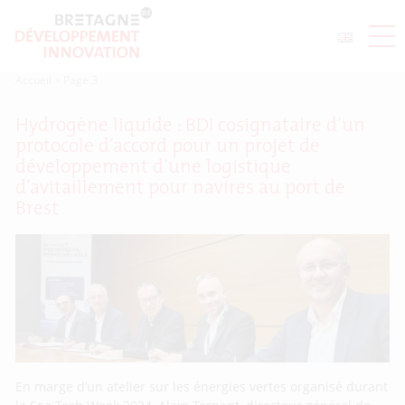
Accueil
>
Page 3
Hydrogène liquide : BDI cosignataire d’un
protocole d’accord pour un projet de
développement d’une logistique
d’avitaillement pour navires au port de
Brest
En marge d’un atelier sur les énergies vertes organisé durant