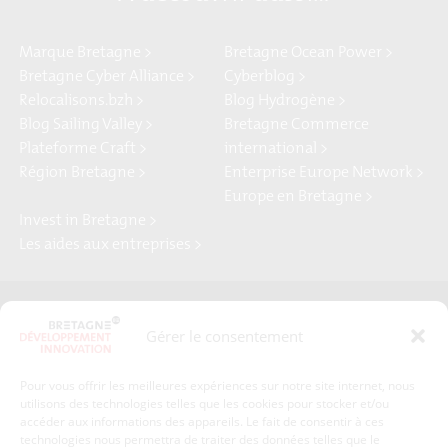
Marque Bretagne >
Bretagne Ocean Power >
Bretagne Cyber Alliance >
Cyberblog >
Relocalisons.bzh >
Blog Hydrogène >
Blog Sailing Valley >
Bretagne Commerce
Plateforme Craft >
international >
Région Bretagne >
Enterprise Europe Network >
Europe en Bretagne >
Invest in Bretagne >
Les aides aux entreprises >
Presse
Plan du site
Gérer le consentement
Crédits et mentions légales
Gérer mes données personnelles
Pour vous offrir les meilleures expériences sur notre site internet, nous
Un renseignement, une demande ? Contactez-nous
utilisons des technologies telles que les cookies pour stocker et/ou
accéder aux informations des appareils. Le fait de consentir à ces
technologies nous permettra de traiter des données telles que le