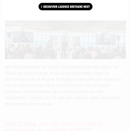
l’occasion du Forum Économique Breton
(FEB)
BDI était présente au Forum Économique Breton 2024. Au
Palais du Grand Large et au Quai Saint-Malo, l’agence
économique de la Région Bretagne a apporté son expertise
sur les thématiques de la cybersécurité, des énergies
marines renouvelables, de la relocalisation ou des
transitions. Centrée sur le rôle des régions dans l’équilibre
économique et social du
SPACE 2024 : un très bon cru pour les
entreprises du pavillon AGRETIC