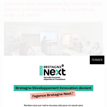
présente dans les bateaux du Vendée Globe,
dévoile quelques pépites de la course au
large à la presse
FERMER
Du 11 au 15 septembre, Lorient et sa rade ont accueilli le Défi
Azimut 2024-Lorient Agglomération. L’occasion pour une
partie des skippers de la classe IMOCA de se roder deux
mois avant de prendre le départ du Vendée Globe 2024. En
marge de l’événement, BDI a invité la presse pour un voyage
au cœur de
À Saint-Malo, BDI partage ses expertises à