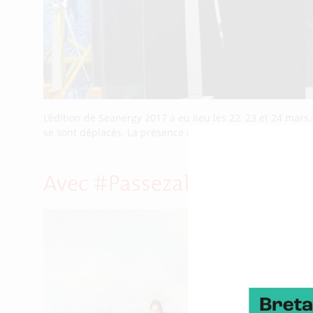
L’édition de Seanergy 2017 a eu lieu les 22, 23 et 24 mars
se sont déplacés. La présence de la Bretagne s’est tradui
Avec #Passezalouest, l’humo