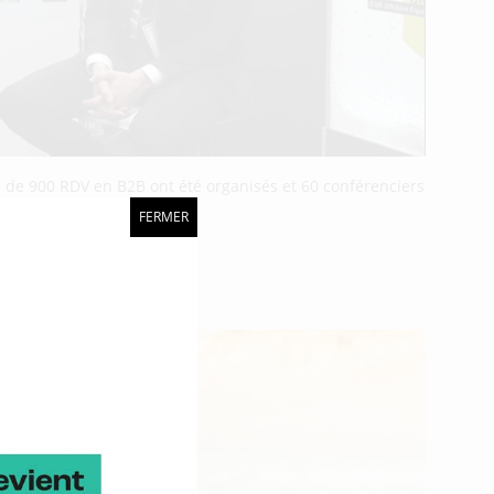
lus de 900 RDV en B2B ont été organisés et 60 conférenciers
FERMER