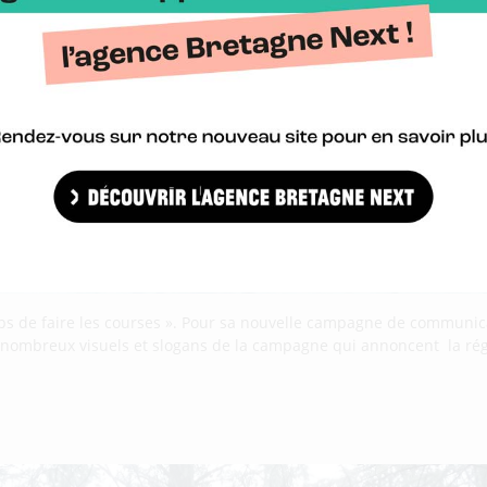
 temps de faire les courses ». Pour sa nouvelle campagne de communic
Les nombreux visuels et slogans de la campagne qui annoncent la ré