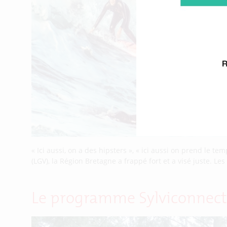
« Ici aussi, on a des hipsters », « ici aussi on prend le
(LGV), la Région Bretagne a frappé fort et a visé juste. 
Le programme Sylviconnect