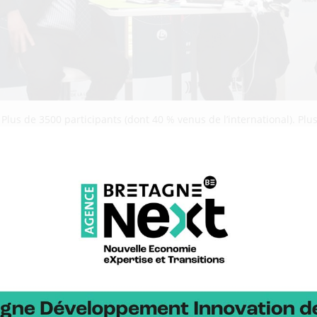
. Plus de 3500 participants (dont 40 % venus de l’international). P
te sous différentes formes : 10 co-exposants étaient présents sur le
ur breton a conquis la toile