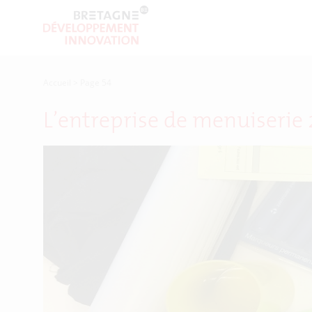
Accueil
>
Page 54
L’entreprise de menuiserie 