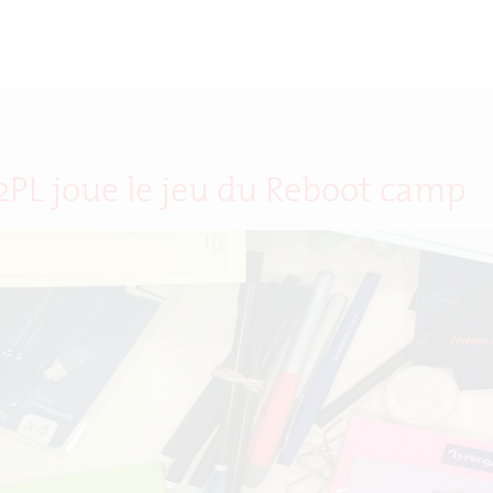
2PL joue le jeu du Reboot camp